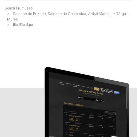
Șoimii Frumuseții
Saloane de Frizerie, Saloane de Cosmetica, Artiști Machiaj - Târgu-
Mureş
Bio Ella Spa