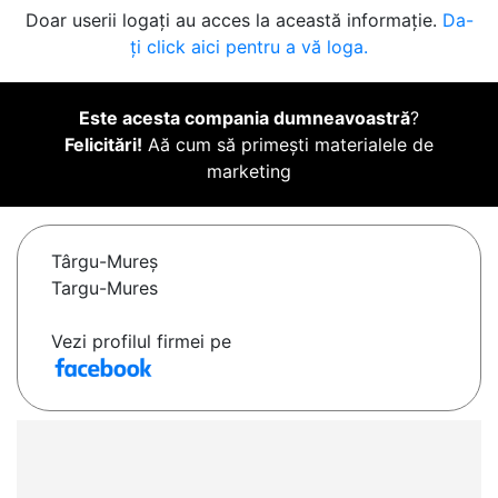
Doar userii logați au acces la această informație.
Da-
ți click aici pentru a vă loga.
Este acesta compania dumneavoastră
?
Felicitări!
Aă cum să primești materialele de
marketing
Târgu-Mureş
Targu-Mures
Vezi profilul firmei pe