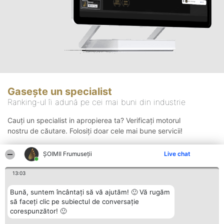
Gasește un specialist
Ranking-ul îi adună pe cei mai buni din industrie
Cauți un specialist in apropierea ta? Verificați motorul
nostru de căutare. Folosiți doar cele mai bune servicii!
ȘOIMII Frumuseții
Live chat
Căutare
13:03
Bună, suntem încântați să vă ajutăm! 🙂 Vă rugăm
să faceți clic pe subiectul de conversație
corespunzător! 🙂