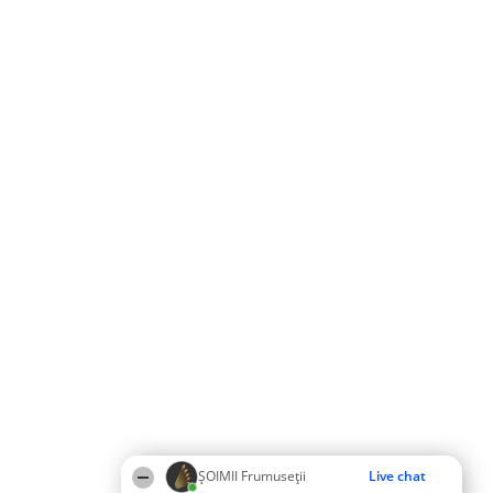
ȘOIMII Frumuseții
Live chat