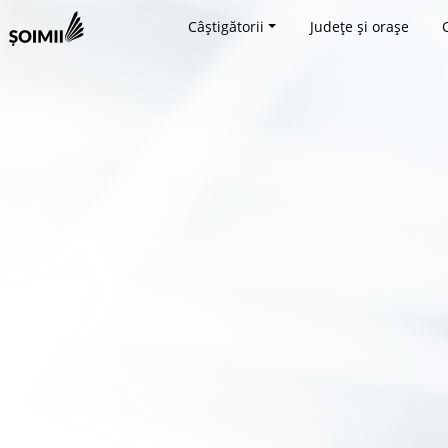
Câștigătorii
Județe și orașe