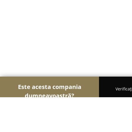
Este acesta compania
Verifica
dumneavoastră?
Șoimii Frumuseții
Saloane de Frizerie, Saloane d