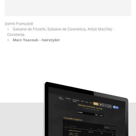
Șoimii Frumuseții
Saloane de Frizerie, Saloane de Cosmetica, Artiști Machiaj -
Constanţa
Marc Yaacoub - hairstylist