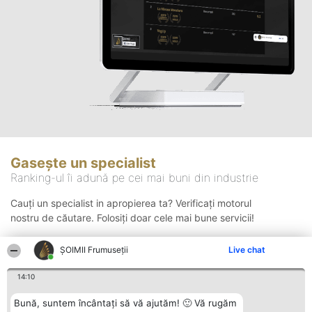
Gasește un specialist
Ranking-ul îi adună pe cei mai buni din industrie
Cauți un specialist in apropierea ta? Verificați motorul
nostru de căutare. Folosiți doar cele mai bune servicii!
ȘOIMII Frumuseții
Live chat
Căutare
14:10
Bună, suntem încântați să vă ajutăm! 🙂 Vă rugăm