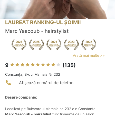
LAUREAT RANKING-UL ȘOIMII
Marc Yaacoub - hairstylist
Arată mai multe >>
9
(135)
Constanţa, B-dul Mamaia Nr 232
Afișează numărul de telefon
Despre companie:
Localizat pe Bulevardul Mamaia nr. 232 din Constanța,
Marc Yaacoub - hairstylist
funcționează ca un salon