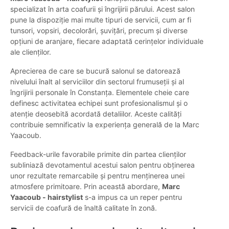
specializat în arta coafurii și îngrijirii părului. Acest salon
pune la dispoziție mai multe tipuri de servicii, cum ar fi
tunsori, vopsiri, decolorări, șuvițări, precum și diverse
opțiuni de aranjare, fiecare adaptată cerințelor individuale
ale clienților.
Aprecierea de care se bucură salonul se datorează
nivelului înalt al serviciilor din sectorul frumuseții și al
îngrijirii personale în Constanța. Elementele cheie care
definesc activitatea echipei sunt profesionalismul și o
atenție deosebită acordată detaliilor. Aceste calități
contribuie semnificativ la experiența generală de la Marc
Yaacoub.
Feedback-urile favorabile primite din partea clienților
subliniază devotamentul acestui salon pentru obținerea
unor rezultate remarcabile și pentru menținerea unei
atmosfere primitoare. Prin această abordare,
Marc
Yaacoub - hairstylist
s-a impus ca un reper pentru
servicii de coafură de înaltă calitate în zonă.