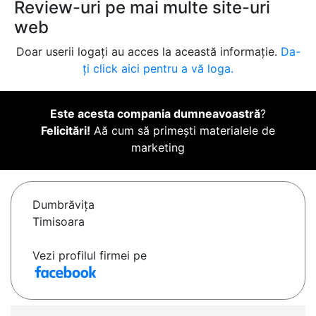
Review-uri pe mai multe site-uri
web
Doar userii logați au acces la această informație.
Da-
ți click aici pentru a vă loga.
Este acesta compania dumneavoastră
?
Felicitări!
Aă cum să primești materialele de
marketing
Dumbrăviţa
Timisoara
Vezi profilul firmei pe