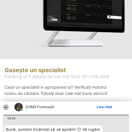
Gasește un specialist
Ranking-ul îi adună pe cei mai buni din industrie
Cauți un specialist in apropierea ta? Verificați motorul
nostru de căutare. Folosiți doar cele mai bune servicii!
ȘOIMII Frumuseții
Live chat
Căutare
09:26
Bună, suntem încântați să vă ajutăm! 🙂 Vă rugăm