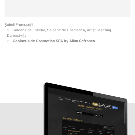
Șoimii Frumuseții
Saloane de Frizerie, Saloane de Cosmetica, Artiști Machiaj -
Dumbrăviţa
Cabinetul de Cosmetica SPA by Alina Sofronea