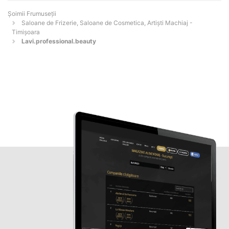
Șoimii Frumuseții
Saloane de Frizerie, Saloane de Cosmetica, Artiști Machiaj -
Timişoara
Lavi.professional.beauty