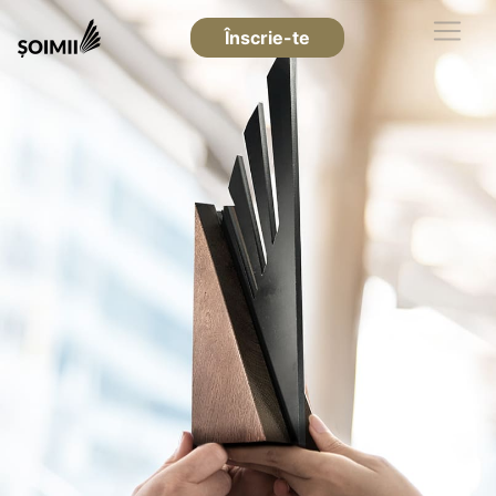
Înscrie-te