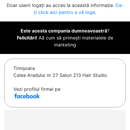
Doar userii logați au acces la această informație.
Da-
ți click aici pentru a vă loga.
Este acesta compania dumneavoastră
?
Felicitări!
Aă cum să primești materialele de
marketing
Timişoara
Calea Aradului nr 27 Salon 213 Hair Studio
Vezi profilul firmei pe