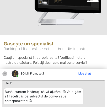
Gasește un specialist
Ranking-ul îi adună pe cei mai buni din industrie
Cauți un specialist in apropierea ta? Verificați motorul
nostru de căutare. Folosiți doar cele mai bune servicii!
ȘOIMII Frumuseții
Live chat
Căutare
12:44
Bună, suntem încântați să vă ajutăm! 🙂 Vă rugăm
să faceți clic pe subiectul de conversație
corespunzător! 🙂