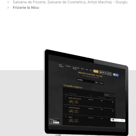
Saloane de Frizerie, Saloane de Cosmetica, Artiști Machiaj - Giurgiu
Frizerie la Nicu