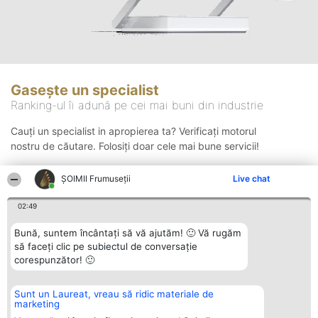
Gasește un specialist
Ranking-ul îi adună pe cei mai buni din industrie
Cauți un specialist in apropierea ta? Verificați motorul
nostru de căutare. Folosiți doar cele mai bune servicii!
ȘOIMII Frumuseții
Live chat
Căutare
02:49
Bună, suntem încântați să vă ajutăm! 🙂 Vă rugăm
să faceți clic pe subiectul de conversație
corespunzător! 🙂
Sunt un Laureat, vreau să ridic materiale de
Organizator Ranking
Plebiscyt
Contact
marketing
BRIGHT SOLUTIONS BR SRL
Câștigătorii
Contact
Aleea Timisul De Sus 2 Bl. A30
Lista Tuturor