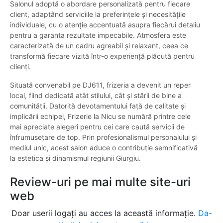
Salonul adoptă o abordare personalizată pentru fiecare
client, adaptând serviciile la preferințele și necesitățile
individuale, cu o atenție accentuată asupra fiecărui detaliu
pentru a garanta rezultate impecabile. Atmosfera este
caracterizată de un cadru agreabil și relaxant, ceea ce
transformă fiecare vizită într-o experiență plăcută pentru
clienți.
Situată convenabil pe DJ611, frizeria a devenit un reper
local, fiind dedicată atât stilului, cât și stării de bine a
comunității. Datorită devotamentului față de calitate și
implicării echipei, Frizerie la Nicu se numără printre cele
mai apreciate alegeri pentru cei care caută servicii de
înfrumusețare de top. Prin profesionalismul personalului și
mediul unic, acest salon aduce o contribuție semnificativă
la estetica și dinamismul regiunii Giurgiu.
Review-uri pe mai multe site-uri
web
Doar userii logați au acces la această informație.
Da-