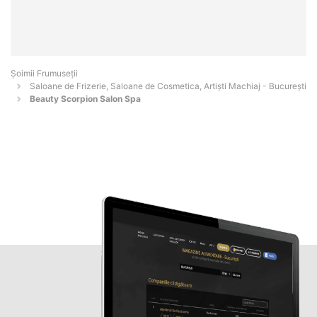
Șoimii Frumuseții
Saloane de Frizerie, Saloane de Cosmetica, Artiști Machiaj - Bucureşti
Beauty Scorpion Salon Spa