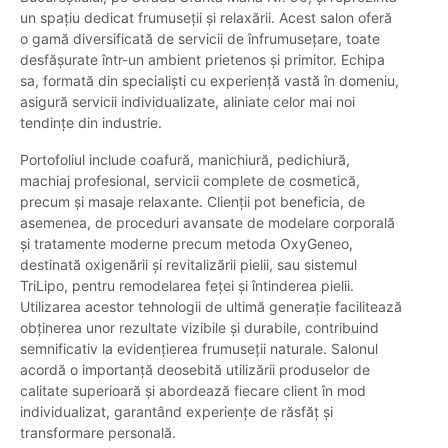
un spațiu dedicat frumuseții și relaxării. Acest salon oferă
o gamă diversificată de servicii de înfrumusețare, toate
desfășurate într-un ambient prietenos și primitor. Echipa
sa, formată din specialiști cu experiență vastă în domeniu,
asigură servicii individualizate, aliniate celor mai noi
tendințe din industrie.
Portofoliul include coafură, manichiură, pedichiură,
machiaj profesional, servicii complete de cosmetică,
precum și masaje relaxante. Clienții pot beneficia, de
asemenea, de proceduri avansate de modelare corporală
și tratamente moderne precum metoda OxyGeneo,
destinată oxigenării și revitalizării pielii, sau sistemul
TriLipo, pentru remodelarea feței și întinderea pielii.
Utilizarea acestor tehnologii de ultimă generație facilitează
obținerea unor rezultate vizibile și durabile, contribuind
semnificativ la evidențierea frumuseții naturale. Salonul
acordă o importanță deosebită utilizării produselor de
calitate superioară și abordează fiecare client în mod
individualizat, garantând experiențe de răsfăț și
transformare personală.