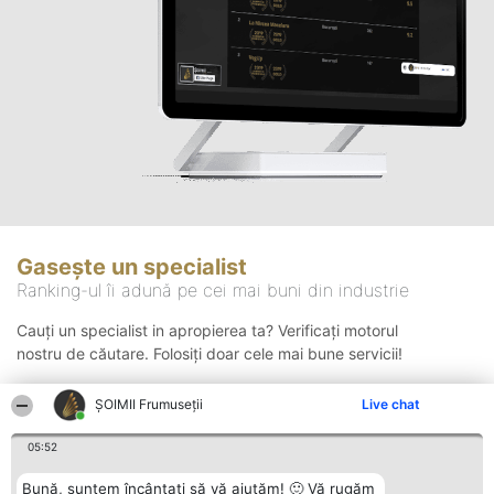
Gasește un specialist
Ranking-ul îi adună pe cei mai buni din industrie
Cauți un specialist in apropierea ta? Verificați motorul
nostru de căutare. Folosiți doar cele mai bune servicii!
ȘOIMII Frumuseții
Live chat
Căutare
05:52
Bună, suntem încântați să vă ajutăm! 🙂 Vă rugăm