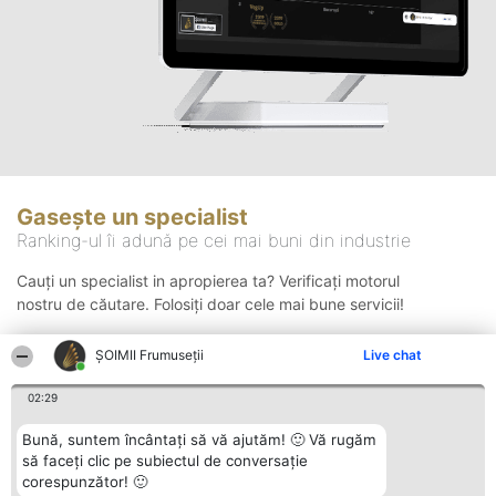
Gasește un specialist
Ranking-ul îi adună pe cei mai buni din industrie
Cauți un specialist in apropierea ta? Verificați motorul
nostru de căutare. Folosiți doar cele mai bune servicii!
ȘOIMII Frumuseții
Live chat
Căutare
02:29
Bună, suntem încântați să vă ajutăm! 🙂 Vă rugăm
să faceți clic pe subiectul de conversație
corespunzător! 🙂