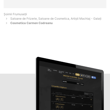
Șoimii Frumuseții
Saloane de Frizerie, Saloane de Cosmetica, Artiști Machiaj - Galaţi
Cosmetica Carmen Codreanu