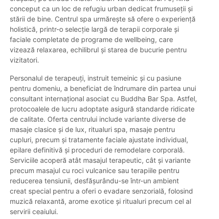
conceput ca un loc de refugiu urban dedicat frumuseții și
stării de bine. Centrul spa urmărește să ofere o experiență
holistică, printr-o selecție largă de terapii corporale și
faciale completate de programe de wellbeing, care
vizează relaxarea, echilibrul și starea de bucurie pentru
vizitatori.
Personalul de terapeuți, instruit temeinic și cu pasiune
pentru domeniu, a beneficiat de îndrumare din partea unui
consultant internațional asociat cu Buddha Bar Spa. Astfel,
protocoalele de lucru adoptate asigură standarde ridicate
de calitate. Oferta centrului include variante diverse de
masaje clasice și de lux, ritualuri spa, masaje pentru
cupluri, precum și tratamente faciale ajustate individual,
epilare definitivă și proceduri de remodelare corporală.
Serviciile acoperă atât masajul terapeutic, cât și variante
precum masajul cu roci vulcanice sau terapiile pentru
reducerea tensiunii, desfășurându-se într-un ambient
creat special pentru a oferi o evadare senzorială, folosind
muzică relaxantă, arome exotice și ritualuri precum cel al
servirii ceaiului.