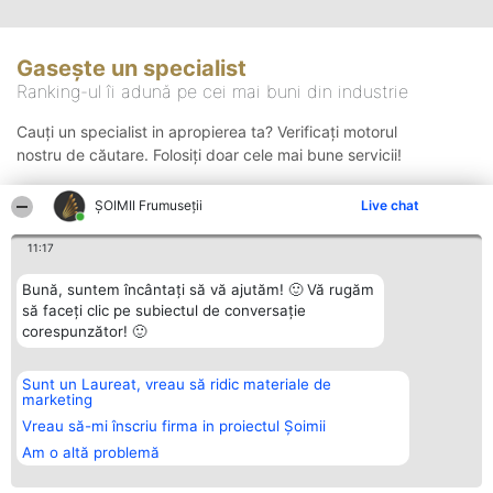
Gasește un specialist
Ranking-ul îi adună pe cei mai buni din industrie
Cauți un specialist in apropierea ta? Verificați motorul
nostru de căutare. Folosiți doar cele mai bune servicii!
ȘOIMII Frumuseții
Live chat
Căutare
11:17
Bună, suntem încântați să vă ajutăm! 🙂 Vă rugăm
să faceți clic pe subiectul de conversație
corespunzător! 🙂
Sunt un Laureat, vreau să ridic materiale de
Organizator Ranking
Plebiscyt
Contact
marketing
BRIGHT SOLUTIONS BR SRL
Câștigătorii
Contact
Aleea Timisul De Sus 2 Bl. A30
Lista Tuturor
Vreau să-mi înscriu firma in proiectul Șoimii
Sc. A Et. 4 Ap. 13 Cod 061952
Laureaților
Am o altă problemă
București
Reguli
CUI 36737675
Statut
tel: +40 770 990 492
Politica de