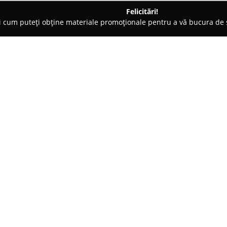
Felicitări!
ți cum puteți obține materiale promoționale pentru a vă bucura d
e Cosmetica, Artiști Machiaj - Deva
Frizerie canina deluxe
Despre companie:
Frizerie canină deluxe
din Deva,
furnizează o gamă completă de s
animalelor de companie. Acest s
la dispoziție o varietate de tr
Arată mai multe >>
animal, indiferent de rasă sau t
regăsesc spălarea, tunsul, coafu
precum și pieptănatul.
Echipa de profesioniști de la F
aspect al procesului, oferind in