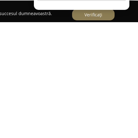
e succesul dumneavoastră.
Verificați
 situată pe Bulevardul Iuliu Maniu, Bl. I,
ervicii de cosmetică și toaletaj dedicate
alon este specializat în îngrijirea blănii, punând
atamente personalizate pentru nevoile fiecărui
extura părului. Printre serviciile incluse se
ra, curățarea urechilor, tăierea unghiilor,
rizerie canină deluxe abordează cu atenție fiecare
clusiv servicii precum colorarea blănii,