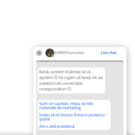
ȘOIMII Frumuseții
Live chat
06:28
Bună, suntem încântați să vă
ajutăm! 🙂 Vă rugăm să faceți clic pe
subiectul de conversație
corespunzător! 🙂
Sunt un Laureat, vreau să ridic
materiale de marketing
Vreau să-mi înscriu firma in proiectul
Șoimii
Am o altă problemă