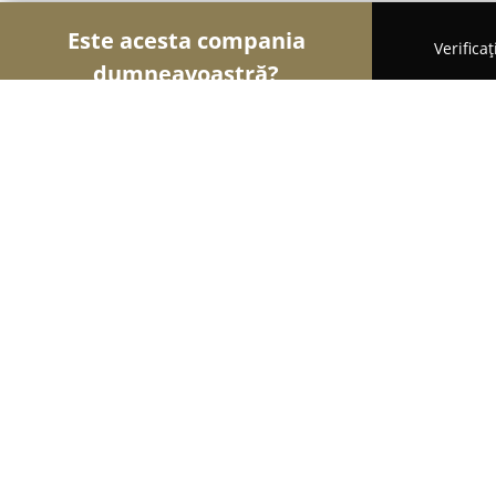
Este acesta compania
Verifica
dumneavoastră?
Șoimii Frumuseții
Saloane de Frizerie, Saloane d
Frizerie canina deluxe
9.4
(27)
Deva, Deva
Afișează numărul de telefon