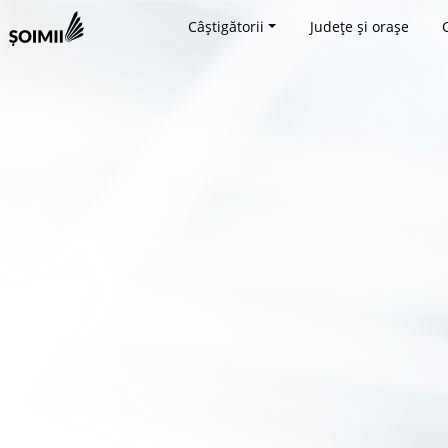
Câștigătorii
Județe și orașe