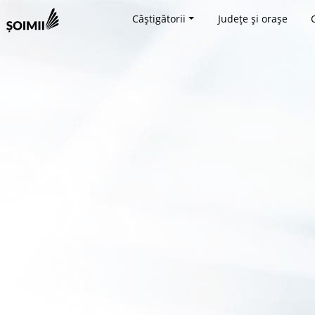
Câștigătorii
Județe și orașe