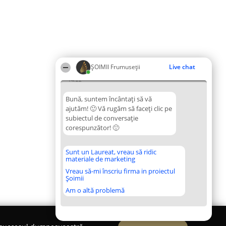
ȘOIMII Frumuseții
Live chat
14:22
Bună, suntem încântați să vă
ajutăm! 🙂 Vă rugăm să faceți clic pe
subiectul de conversație
corespunzător! 🙂
Sunt un Laureat, vreau să ridic
materiale de marketing
Vreau să-mi înscriu firma in proiectul
Șoimii
Am o altă problemă