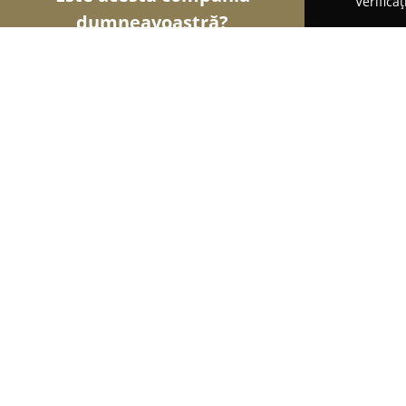
Verifica
dumneavoastră?
Șoimii Frumuseții
Saloane de Frizerie, Saloane de
Epilprof - Centru de Epilare Definiti
si Corporale
9.7
(311)
Piteşti, Strada Negru Vodă nr 57.Bl B4,Sc E.
Afișează numărul de telefon