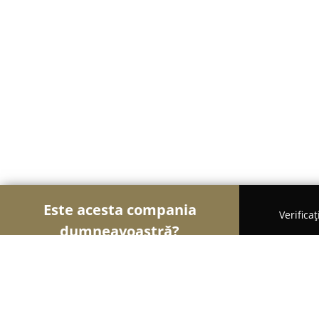
Este acesta compania
Verifica
dumneavoastră?
Șoimii Frumuseții
Saloane de Frizerie, Saloane d