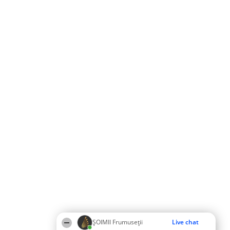
ȘOIMII Frumuseții
Live chat