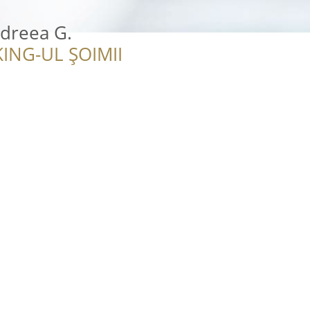
ndreea G.
ING-UL ȘOIMII