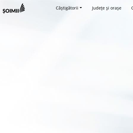
Câștigătorii
Județe și orașe