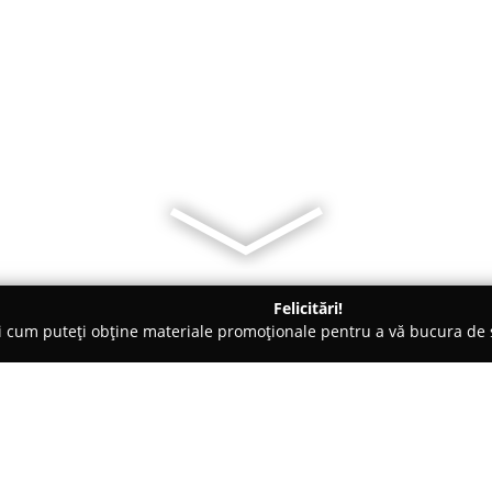
Felicitări!
ți cum puteți obține materiale promoționale pentru a vă bucura d
e Cosmetica, Artiști Machiaj - Târgovişte
TopStyle by Andreea 