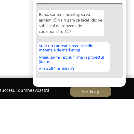
05:19
Bună, suntem încântați să vă
ajutăm! 🙂 Vă rugăm să faceți clic pe
subiectul de conversație
corespunzător! 🙂
Sunt un Laureat, vreau să ridic
materiale de marketing
Vreau să-mi înscriu firma in proiectul
Șoimii
Am o altă problemă
e succesul dumneavoastră.
Verificați
G.