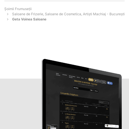
Șoimii Frumuseții
Saloane de Frizerie, Saloane de Cosmetica, Artiști Machiaj - Bucureşti
Geta Voinea Saloane