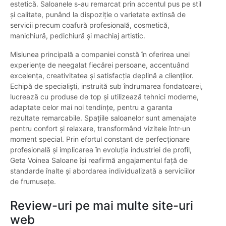
estetică. Saloanele s-au remarcat prin accentul pus pe stil
și calitate, punând la dispoziție o varietate extinsă de
servicii precum coafură profesională, cosmetică,
manichiură, pedichiură și machiaj artistic.
Misiunea principală a companiei constă în oferirea unei
experiențe de neegalat fiecărei persoane, accentuând
excelența, creativitatea și satisfacția deplină a clienților.
Echipă de specialiști, instruită sub îndrumarea fondatoarei,
lucrează cu produse de top și utilizează tehnici moderne,
adaptate celor mai noi tendințe, pentru a garanta
rezultate remarcabile. Spațiile saloanelor sunt amenajate
pentru confort și relaxare, transformând vizitele într-un
moment special. Prin efortul constant de perfecționare
profesională și implicarea în evoluția industriei de profil,
Geta Voinea Saloane își reafirmă angajamentul față de
standarde înalte și abordarea individualizată a serviciilor
de frumusețe.
Review-uri pe mai multe site-uri
web