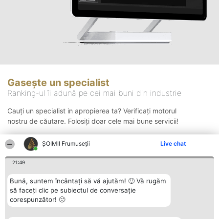
Gasește un specialist
Ranking-ul îi adună pe cei mai buni din industrie
Cauți un specialist in apropierea ta? Verificați motorul
nostru de căutare. Folosiți doar cele mai bune servicii!
ȘOIMII Frumuseții
Live chat
Căutare
21:49
Bună, suntem încântați să vă ajutăm! 🙂 Vă rugăm
să faceți clic pe subiectul de conversație
corespunzător! 🙂