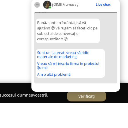
ȘOIMII Frumuseții
Live chat
17:33
Bună, suntem încântați să vă
ajutăm! 🙂 Vă rugăm să faceți clic pe
subiectul de conversație
corespunzător! 🙂
Sunt un Laureat, vreau să ridic
materiale de marketing
Vreau să-mi înscriu firma in proiectul
Șoimii
Am o altă problemă
e succesul dumneavoastră.
Verificați