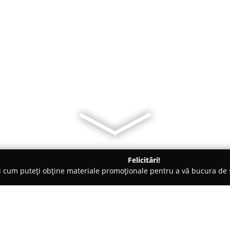
Felicitări!
ți cum puteți obține materiale promoționale pentru a vă bucura d
e Cosmetica, Artiști Machiaj - Braşov
4 in 1 Beauty Salon