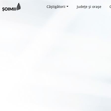
Câștigătorii
Județe și orașe