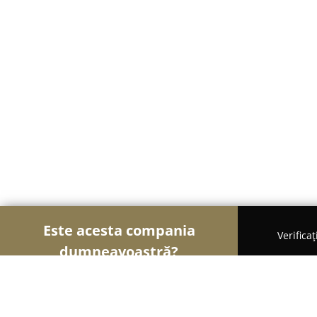
Este acesta compania
Verifica
dumneavoastră?
Șoimii Frumuseții
Saloane de Frizerie, Saloane d