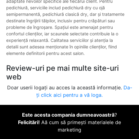
adaptate nevoilor specifice ale fiecărui client. Pentru
pedichiură, serviciile includ pedichiură dry cu ojă
semipermanentă, pedichiură clasică dry, dar și tratamente
destinate îngrijirii tălpilor, inclusiv pentru crăpături sau
probleme de îngroșare. Spațiul este amenajat pentru
confortul clienților, iar scaunele selectate contribuie la o
experiență relaxantă. Calitatea serviciilor și atenția la
detalii sunt adesea menționate în opiniile clienților, fiind
elemente definitorii pentru acest salon.
Review-uri pe mai multe site-uri
web
Doar userii logați au acces la această informație.
Da-
ți click aici pentru a vă loga.
Este acesta compania dumneavoastră
?
Felicitări!
Aă cum să primești materialele de
marketing