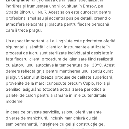
îngrijirea și frumusețea unghiilor, situat în Brașov, pe
Strada Bihorului, Nr. 7. Acest salon este cunoscut pentru
profesionalismul său și accentul pus pe detalii, creând o
atmosferă relaxantă și plăcută pentru fiecare persoană
care îi trece pragul.
Un aspect important la La Unghiute este prioritatea oferită
siguranței și sănătății clienților. Instrumentele utilizate în
procesul de lucru sunt sterilizate individual și desigilate în
fața fiecărui client, procedura de igienizare fiind realizată
cu ajutorul unui autoclave la temperatura de 130°C. Acest
demers reflectă grija pentru menținerea unui spațiu curat
și sigur. Salonul utilizează produse de calitate superioară,
provenite de la mărci cunoscute precum Cupio, Nolia și
Semilac, asigurând totodată actualizarea periodică a
paletei de culori pentru a rămâne în linie cu tendințele
moderne.
În ceea ce privește serviciile, salonul oferă variante
diverse de manichiură, inclusiv manichiură cu ojă
semipermanentă, întreținere cu gel și construcție gel,