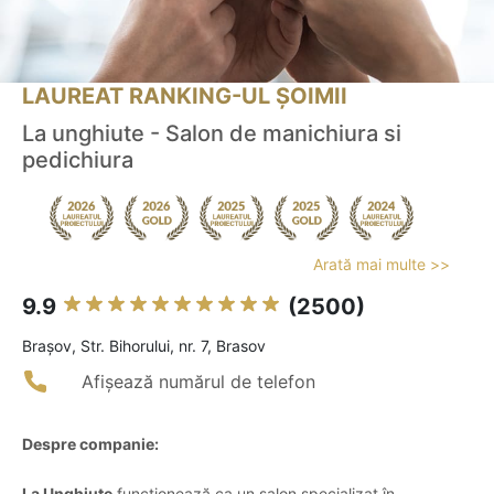
LAUREAT RANKING-UL ȘOIMII
La unghiute - Salon de manichiura si
pedichiura
Arată mai multe >>
9.9
(2500)
Braşov, Str. Bihorului, nr. 7, Brasov
Afișează numărul de telefon
Despre companie:
La Unghiute
funcționează ca un salon specializat în