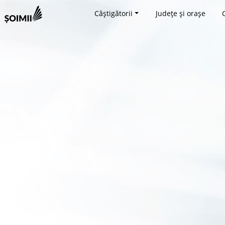
Câștigătorii
Județe și orașe