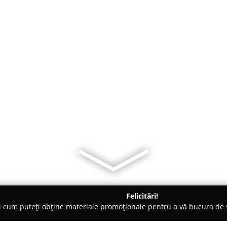
Felicitări!
ți cum puteți obține materiale promoționale pentru a vă bucura d