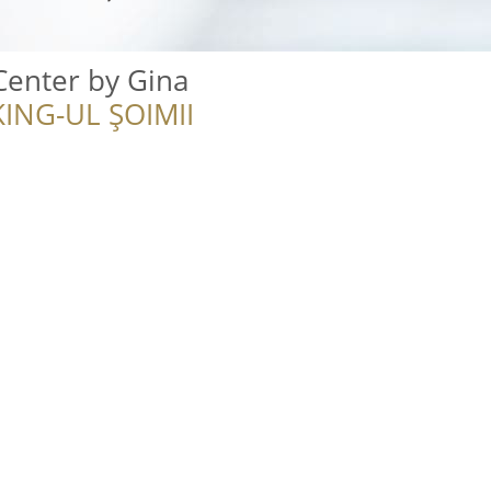
Center by Gina
ING-UL ȘOIMII