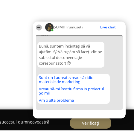
ȘOIMII Frumuseții
Live chat
10:27
Bună, suntem încântați să vă
ajutăm! 🙂 Vă rugăm să faceți clic pe
subiectul de conversație
corespunzător! 🙂
Sunt un Laureat, vreau să ridic
materiale de marketing
Vreau să-mi înscriu firma in proiectul
Șoimii
Am o altă problemă
e succesul dumneavoastră.
Verificați