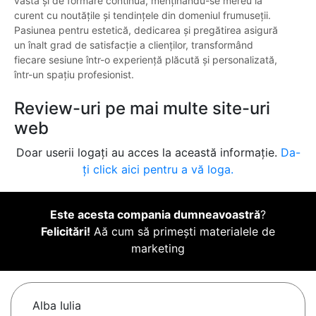
vastă și de formare continuă, menținându-se mereu la
curent cu noutățile și tendințele din domeniul frumuseții.
Pasiunea pentru estetică, dedicarea și pregătirea asigură
un înalt grad de satisfacție a clienților, transformând
fiecare sesiune într-o experiență plăcută și personalizată,
într-un spațiu profesionist.
Review-uri pe mai multe site-uri
web
Doar userii logați au acces la această informație.
Da-
ți click aici pentru a vă loga.
Este acesta compania dumneavoastră
?
Felicitări!
Aă cum să primești materialele de
marketing
Alba Iulia