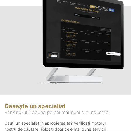
Gasește un specialist
Ranking-ul îi adună pe cei mai buni din industrie
Cauți un specialist in apropierea ta? Verificați motorul
nostru de căutare. Folosiți doar cele mai bune servicii!