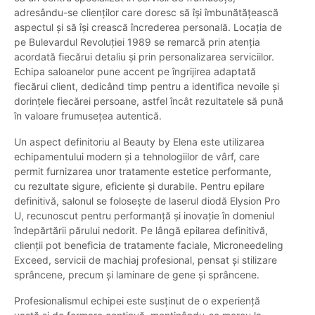
adresându-se clienților care doresc să își îmbunătățească
aspectul și să își crească încrederea personală. Locația de
pe Bulevardul Revoluției 1989 se remarcă prin atenția
acordată fiecărui detaliu și prin personalizarea serviciilor.
Echipa saloanelor pune accent pe îngrijirea adaptată
fiecărui client, dedicând timp pentru a identifica nevoile și
dorințele fiecărei persoane, astfel încât rezultatele să pună
în valoare frumusețea autentică.
Un aspect definitoriu al Beauty by Elena este utilizarea
echipamentului modern și a tehnologiilor de vârf, care
permit furnizarea unor tratamente estetice performante,
cu rezultate sigure, eficiente și durabile. Pentru epilare
definitivă, salonul se folosește de laserul diodă Elysion Pro
U, recunoscut pentru performanță și inovație în domeniul
îndepărtării părului nedorit. Pe lângă epilarea definitivă,
clienții pot beneficia de tratamente faciale, Microneedeling
Exceed, servicii de machiaj profesional, pensat și stilizare
sprâncene, precum și laminare de gene și sprâncene.
Profesionalismul echipei este susținut de o experiență