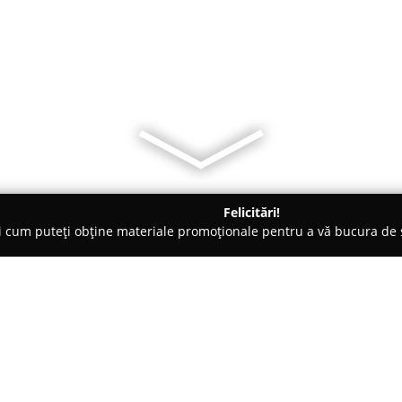
Felicitări!
ți cum puteți obține materiale promoționale pentru a vă bucura d
e Cosmetica, Artiști Machiaj - Plopeni
Studio Makeup & Lashes 
y Lilia