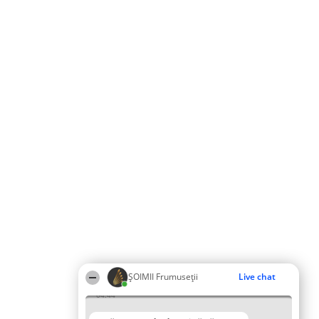
ȘOIMII Frumuseții
Live chat
04:44