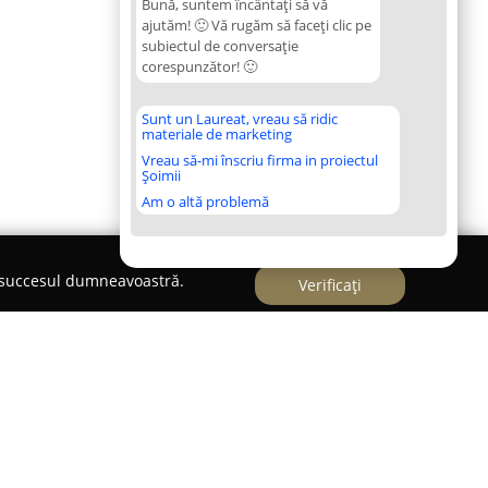
Bună, suntem încântați să vă
ajutăm! 🙂 Vă rugăm să faceți clic pe
subiectul de conversație
corespunzător! 🙂
Sunt un Laureat, vreau să ridic
materiale de marketing
Vreau să-mi înscriu firma in proiectul
Șoimii
Am o altă problemă
e succesul dumneavoastră.
Verificați
extension by Lilia