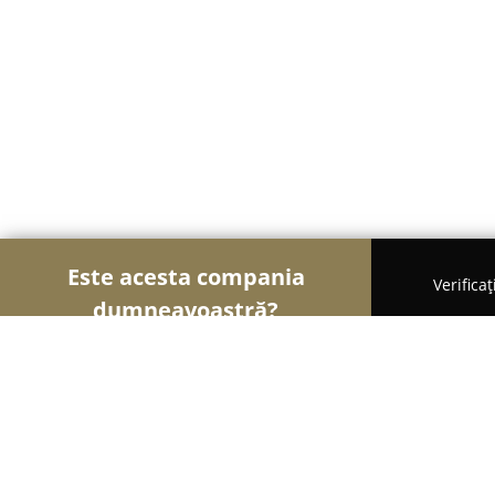
Este acesta compania
Verifica
dumneavoastră?
Șoimii Frumuseții
Saloane de Frizerie, Saloane d
Studio Makeup & Lashes extension b