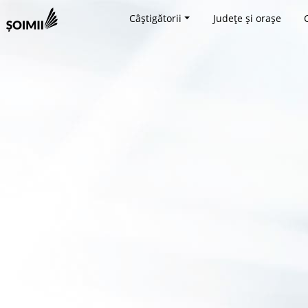
Câștigătorii
Județe și orașe