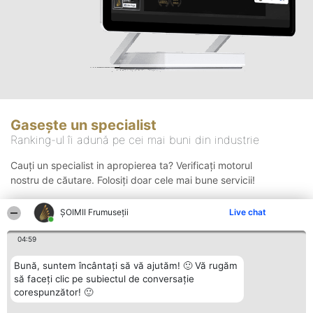
Gasește un specialist
Ranking-ul îi adună pe cei mai buni din industrie
Cauți un specialist in apropierea ta? Verificați motorul
nostru de căutare. Folosiți doar cele mai bune servicii!
ȘOIMII Frumuseții
Live chat
Căutare
04:59
Bună, suntem încântați să vă ajutăm! 🙂 Vă rugăm
să faceți clic pe subiectul de conversație
corespunzător! 🙂