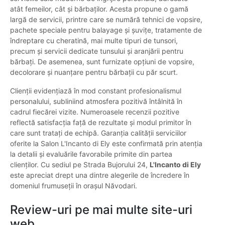
atât femeilor, cât și bărbaților. Acesta propune o gamă
largă de servicii, printre care se numără tehnici de vopsire,
pachete speciale pentru balayage și șuvițe, tratamente de
îndreptare cu cheratină, mai multe tipuri de tunsori,
precum și servicii dedicate tunsului și aranjării pentru
bărbați. De asemenea, sunt furnizate opțiuni de vopsire,
decolorare și nuanțare pentru bărbații cu păr scurt.
Clienții evidențiază în mod constant profesionalismul
personalului, subliniind atmosfera pozitivă întâlnită în
cadrul fiecărei vizite. Numeroasele recenzii pozitive
reflectă satisfacția față de rezultate și modul primitor în
care sunt tratați de echipă. Garanția calității serviciilor
oferite la Salon L'Incanto di Ely este confirmată prin atenția
la detalii și evaluările favorabile primite din partea
clienților. Cu sediul pe Strada Bujorului 24,
L'Incanto di Ely
este apreciat drept una dintre alegerile de încredere în
domeniul frumuseții în orașul Năvodari.
Review-uri pe mai multe site-uri
web