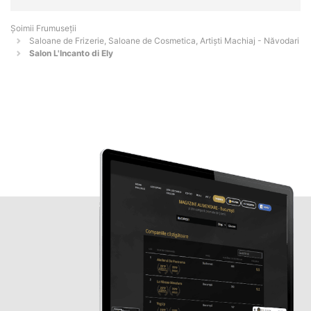
Șoimii Frumuseții
Saloane de Frizerie, Saloane de Cosmetica, Artiști Machiaj - Năvodari
Salon L'Incanto di Ely