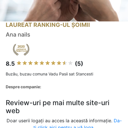
LAUREAT RANKING-UL ȘOIMII
Ana nails
8.5
(5)
Buzău, buzau comuna Vadu Pasii sat Stancesti
Despre companie:
Review-uri pe mai multe site-uri
web
Doar userii logați au acces la această informație.
Da-
ți click aici pentru a vă loga.