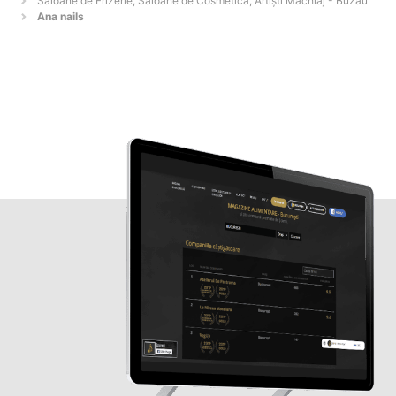
Saloane de Frizerie, Saloane de Cosmetica, Artiști Machiaj - Buzău
Ana nails