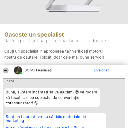
Gasește un specialist
Ranking-ul îi adună pe cei mai buni din industrie
Cauți un specialist in apropierea ta? Verificați motorul
nostru de căutare. Folosiți doar cele mai bune servicii!
ȘOIMII Frumuseții
Live chat
Căutare
11:01
Bună, suntem încântați să vă ajutăm! 🙂 Vă rugăm
să faceți clic pe subiectul de conversație
corespunzător! 🙂
Sunt un Laureat, vreau să ridic materiale de
Organizator Ranking
Plebiscyt
Contact
marketing
BRIGHT SOLUTIONS BR SRL
Câștigătorii
Contact
Aleea Timisul De Sus 2 Bl. A30
Lista Tuturor
Vreau să-mi înscriu firma in proiectul Șoimii