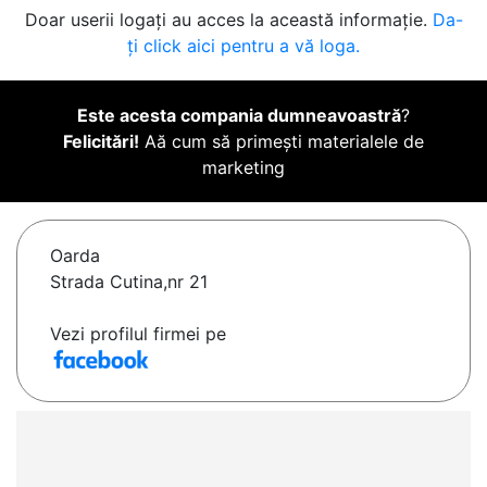
Doar userii logați au acces la această informație.
Da-
ți click aici pentru a vă loga.
Este acesta compania dumneavoastră
?
Felicitări!
Aă cum să primești materialele de
marketing
Oarda
Strada Cutina,nr 21
Vezi profilul firmei pe