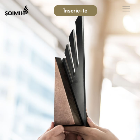
Înscrie-te