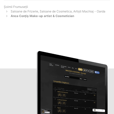
Șoimii Frumuseții
Saloane de Frizerie, Saloane de Cosmetica, Artiști Machiaj - Oarda
Anca Conțiș Make-up artist & Cosmetician