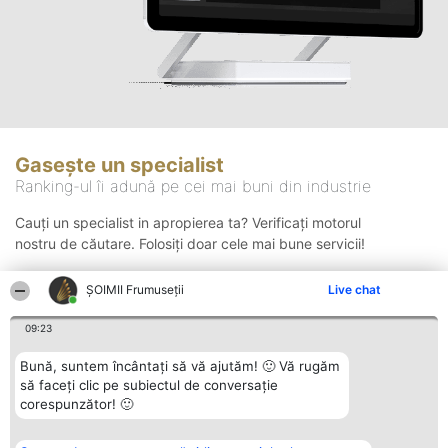
Gasește un specialist
Ranking-ul îi adună pe cei mai buni din industrie
Cauți un specialist in apropierea ta? Verificați motorul
nostru de căutare. Folosiți doar cele mai bune servicii!
ȘOIMII Frumuseții
Live chat
Căutare
09:23
Bună, suntem încântați să vă ajutăm! 🙂 Vă rugăm
să faceți clic pe subiectul de conversație
corespunzător! 🙂