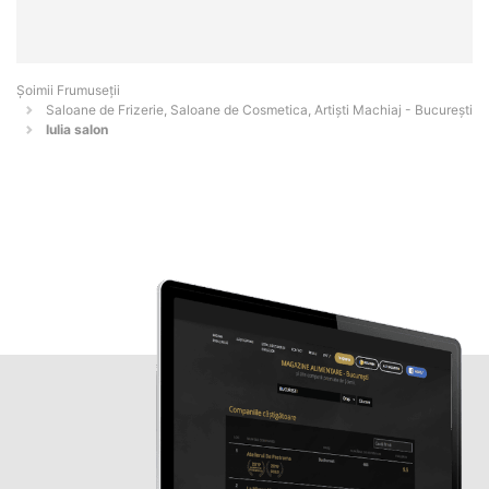
Șoimii Frumuseții
Saloane de Frizerie, Saloane de Cosmetica, Artiști Machiaj - Bucureşti
Iulia salon