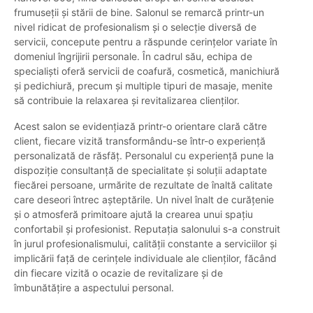
frumuseții și stării de bine. Salonul se remarcă printr-un
nivel ridicat de profesionalism și o selecție diversă de
servicii, concepute pentru a răspunde cerințelor variate în
domeniul îngrijirii personale. În cadrul său, echipa de
specialiști oferă servicii de coafură, cosmetică, manichiură
și pedichiură, precum și multiple tipuri de masaje, menite
să contribuie la relaxarea și revitalizarea clienților.
Acest salon se evidențiază printr-o orientare clară către
client, fiecare vizită transformându-se într-o experiență
personalizată de răsfăț. Personalul cu experiență pune la
dispoziție consultanță de specialitate și soluții adaptate
fiecărei persoane, urmărite de rezultate de înaltă calitate
care deseori întrec așteptările. Un nivel înalt de curățenie
și o atmosferă primitoare ajută la crearea unui spațiu
confortabil și profesionist. Reputația salonului s-a construit
în jurul profesionalismului, calității constante a serviciilor și
implicării față de cerințele individuale ale clienților, făcând
din fiecare vizită o ocazie de revitalizare și de
îmbunătățire a aspectului personal.