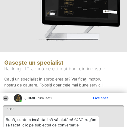
Gasește un specialist
Ranking-ul îi adună pe cei mai buni din industrie
Cauți un specialist in apropierea ta? Verificați motorul
nostru de căutare. Folosiți doar cele mai bune servicii!
ȘOIMII Frumuseții
Live chat
Căutare
13:15
Bună, suntem încântați să vă ajutăm! 🙂 Vă rugăm
să faceți clic pe subiectul de conversație