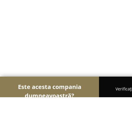
Este acesta compania
Verifica
dumneavoastră?
Șoimii Frumuseții
Saloane de Frizerie, Saloane d