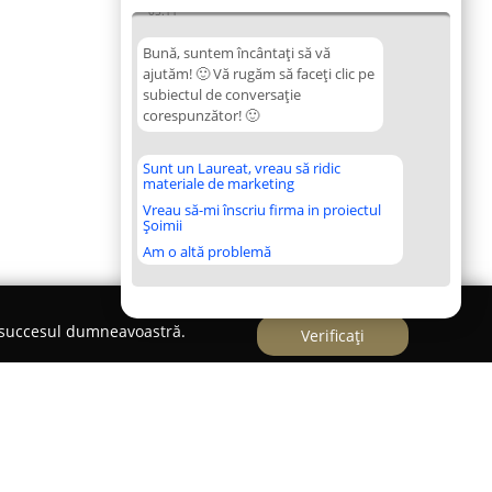
05:11
Bună, suntem încântați să vă
ajutăm! 🙂 Vă rugăm să faceți clic pe
subiectul de conversație
corespunzător! 🙂
Sunt un Laureat, vreau să ridic
materiale de marketing
Vreau să-mi înscriu firma in proiectul
Șoimii
Am o altă problemă
e succesul dumneavoastră.
Verificați
nfrumusetare