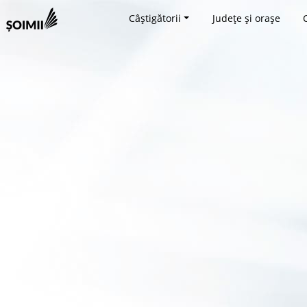
Câștigătorii
Județe și orașe