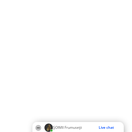
ȘOIMII Frumuseții
Live chat