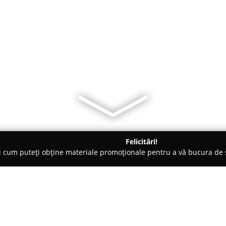
Felicitări!
ți cum puteți obține materiale promoționale pentru a vă bucura d
e Cosmetica, Artiști Machiaj - Vaslui
Cristodanya-Servicii de i