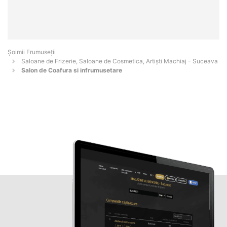
Șoimii Frumuseții
Saloane de Frizerie, Saloane de Cosmetica, Artiști Machiaj - Suceava
Salon de Coafura si infrumusetare