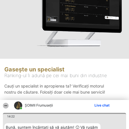
Gasește un specialist
Ranking-ul îi adună pe cei mai buni din industrie
Cauți un specialist in apropierea ta? Verificați motorul
nostru de căutare. Folosiți doar cele mai bune servicii!
ȘOIMII Frumuseții
Live chat
Căutare
14:22
Bună, suntem încântați să vă ajutăm! 🙂 Vă rugăm