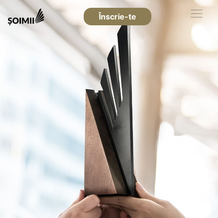
Înscrie-te