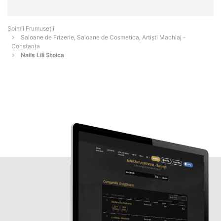
Șoimii Frumuseții
Saloane de Frizerie, Saloane de Cosmetica, Artiști Machiaj -
Constanţa
Nails Lili Stoica