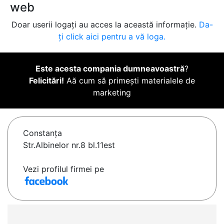
web
Doar userii logați au acces la această informație.
Da-
ți click aici pentru a vă loga.
Este acesta compania dumneavoastră
?
Felicitări!
Aă cum să primești materialele de
marketing
Constanţa
Str.Albinelor nr.8 bl.11est
Vezi profilul firmei pe