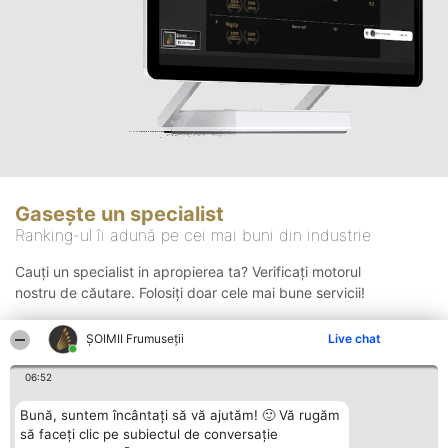
Gasește un specialist
Ranking-ul îi adună pe cei mai buni din industrie
Cauți un specialist in apropierea ta? Verificați motorul
nostru de căutare. Folosiți doar cele mai bune servicii!
ȘOIMII Frumuseții
Live chat
Căutare
06:52
Bună, suntem încântați să vă ajutăm! 🙂 Vă rugăm
să faceți clic pe subiectul de conversație