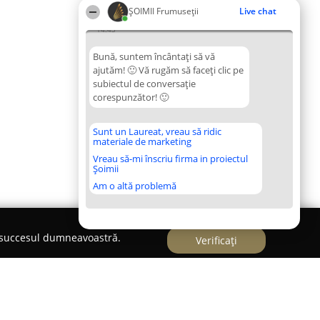
ȘOIMII Frumuseții
Live chat
14:43
Bună, suntem încântați să vă
ajutăm! 🙂 Vă rugăm să faceți clic pe
subiectul de conversație
corespunzător! 🙂
Sunt un Laureat, vreau să ridic
materiale de marketing
Vreau să-mi înscriu firma in proiectul
Șoimii
Am o altă problemă
e succesul dumneavoastră.
Verificați
iela