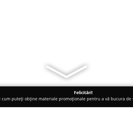
Felicitări!
ți cum puteți obține materiale promoționale pentru a vă bucura d
de Cosmetica, Artiști Machiaj - Târgu-Mureş
Beauties of Ella Dan