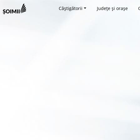
Câștigătorii
Județe și orașe