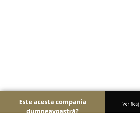
Este acesta compania
Verifica
dumneavoastră?
Șoimii Frumuseții
Saloane de Frizerie, Saloane 