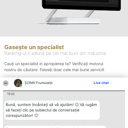
Gasește un specialist
Ranking-ul îi adună pe cei mai buni din industrie
Cauți un specialist in apropierea ta? Verificați motorul
nostru de căutare. Folosiți doar cele mai bune servicii!
ȘOIMII Frumuseții
Live chat
Căutare
15:22
Bună, suntem încântați să vă ajutăm! 🙂 Vă rugăm
să faceți clic pe subiectul de conversație
corespunzător! 🙂