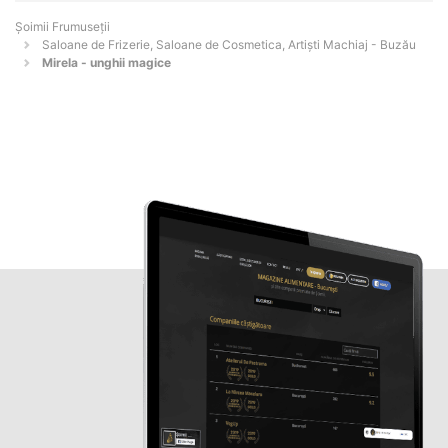
Șoimii Frumuseții
Saloane de Frizerie, Saloane de Cosmetica, Artiști Machiaj - Buzău
Mirela - unghii magice