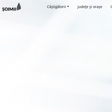
Câștigătorii
Județe și orașe