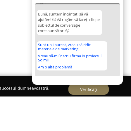
18:50
Bună, suntem încântați să vă
ajutăm! 🙂 Vă rugăm să faceți clic pe
subiectul de conversație
corespunzător! 🙂
Sunt un Laureat, vreau să ridic
materiale de marketing
Vreau să-mi înscriu firma in proiectul
Șoimii
Am o altă problemă
e succesul dumneavoastră.
Verificați