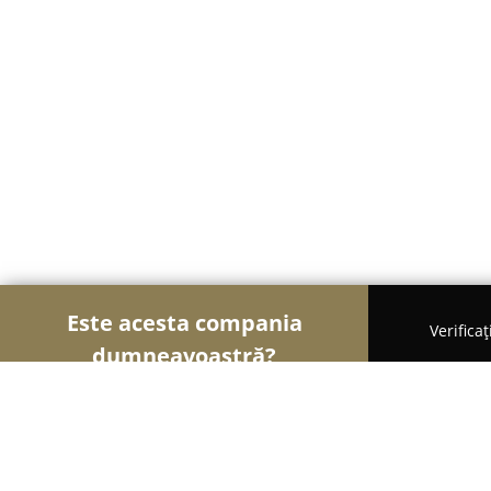
Este acesta compania
Verifica
dumneavoastră?
Șoimii Frumuseții
Saloane de Frizerie, Saloane d