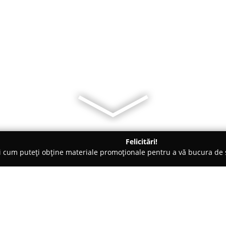
Felicitări!
ți cum puteți obține materiale promoționale pentru a vă bucura d
e Cosmetica, Artiști Machiaj - Tulcea
Unghii Violeta Tulcea