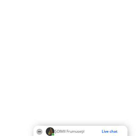
ȘOIMII Frumuseții
Live chat