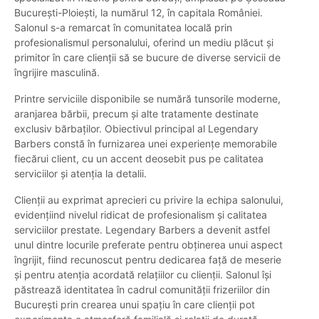
București-Ploiești, la numărul 12, în capitala României.
Salonul s-a remarcat în comunitatea locală prin
profesionalismul personalului, oferind un mediu plăcut și
primitor în care clienții să se bucure de diverse servicii de
îngrijire masculină.
Printre serviciile disponibile se numără tunsorile moderne,
aranjarea bărbii, precum și alte tratamente destinate
exclusiv bărbaților. Obiectivul principal al Legendary
Barbers constă în furnizarea unei experiențe memorabile
fiecărui client, cu un accent deosebit pus pe calitatea
serviciilor și atenția la detalii.
Clienții au exprimat aprecieri cu privire la echipa salonului,
evidențiind nivelul ridicat de profesionalism și calitatea
serviciilor prestate. Legendary Barbers a devenit astfel
unul dintre locurile preferate pentru obținerea unui aspect
îngrijit, fiind recunoscut pentru dedicarea față de meserie
și pentru atenția acordată relațiilor cu clienții. Salonul își
păstrează identitatea în cadrul comunității frizeriilor din
București prin crearea unui spațiu în care clienții pot