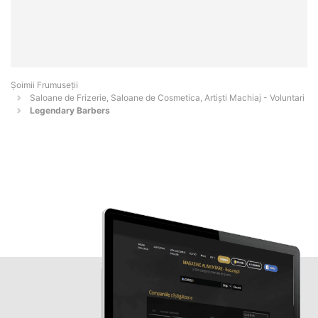
Șoimii Frumuseții
Saloane de Frizerie, Saloane de Cosmetica, Artiști Machiaj - Voluntari
Legendary Barbers