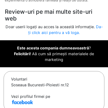
experimenta o atmosferă familială și relații de durată.
Review-uri pe mai multe site-uri
web
Doar userii logați au acces la această informație.
Da-
ți click aici pentru a vă loga.
Este acesta compania dumneavoastră
?
Felicitări!
Aă cum să primești materialele de
marketing
Voluntari
Soseaua Bucuresti-Ploiesti nr.12
Vezi profilul firmei pe