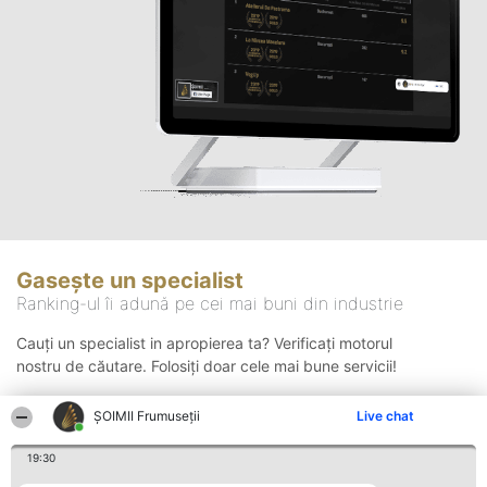
Gasește un specialist
Ranking-ul îi adună pe cei mai buni din industrie
Cauți un specialist in apropierea ta? Verificați motorul
nostru de căutare. Folosiți doar cele mai bune servicii!
ȘOIMII Frumuseții
Live chat
Căutare
19:30