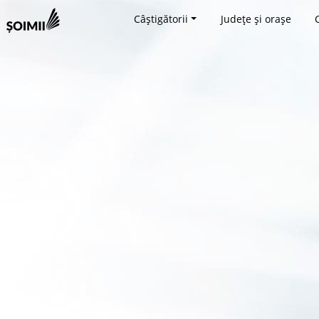
Câștigătorii
Județe și orașe