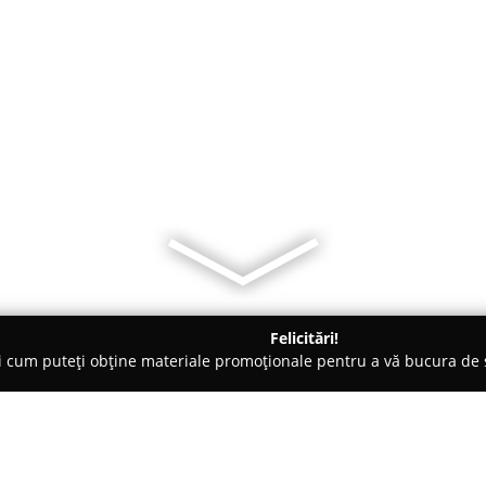
Felicitări!
ți cum puteți obține materiale promoționale pentru a vă bucura d
e Cosmetica, Artiști Machiaj - Bucureşti
Make Up Ingrid Balas