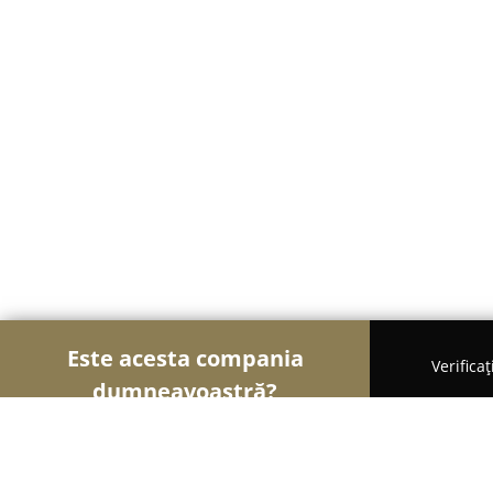
Este acesta compania
Verifica
dumneavoastră?
Șoimii Frumuseții
Saloane de Frizerie, Saloane d