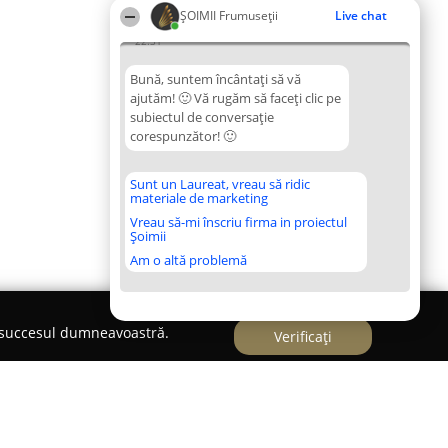
ȘOIMII Frumuseții
Live chat
22:31
Bună, suntem încântați să vă
ajutăm! 🙂 Vă rugăm să faceți clic pe
subiectul de conversație
corespunzător! 🙂
Sunt un Laureat, vreau să ridic
materiale de marketing
Vreau să-mi înscriu firma in proiectul
Șoimii
Am o altă problemă
e succesul dumneavoastră.
Verificați