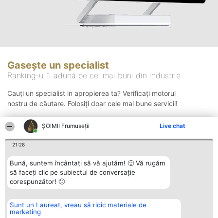
Gasește un specialist
Ranking-ul îi adună pe cei mai buni din industrie
Cauți un specialist in apropierea ta? Verificați motorul
nostru de căutare. Folosiți doar cele mai bune servicii!
ȘOIMII Frumuseții
Live chat
Căutare
21:28
Bună, suntem încântați să vă ajutăm! 🙂 Vă rugăm
să faceți clic pe subiectul de conversație
corespunzător! 🙂
Sunt un Laureat, vreau să ridic materiale de
Organizator Ranking
Plebiscyt
Contact
marketing
BRIGHT SOLUTIONS BR SRL
Câștigătorii
Contact