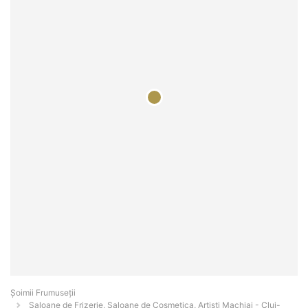
Șoimii Frumuseții
Saloane de Frizerie, Saloane de Cosmetica, Artiști Machiaj - Cluj-