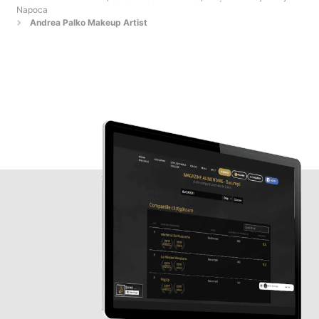
Napoca
Andrea Palko Makeup Artist