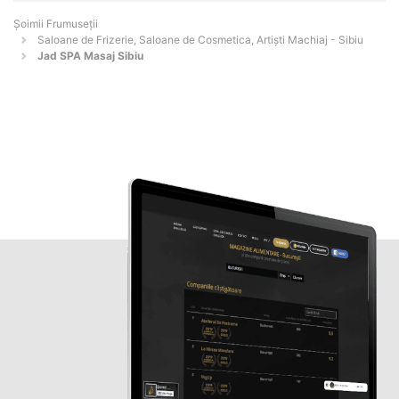
Șoimii Frumuseții
Saloane de Frizerie, Saloane de Cosmetica, Artiști Machiaj - Sibiu
Jad SPA Masaj Sibiu