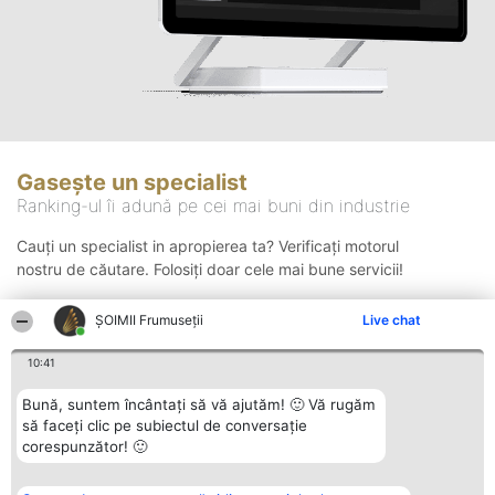
Gasește un specialist
Ranking-ul îi adună pe cei mai buni din industrie
Cauți un specialist in apropierea ta? Verificați motorul
nostru de căutare. Folosiți doar cele mai bune servicii!
ȘOIMII Frumuseții
Live chat
Căutare
10:41
Bună, suntem încântați să vă ajutăm! 🙂 Vă rugăm
să faceți clic pe subiectul de conversație
corespunzător! 🙂