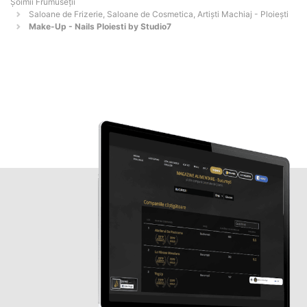
Șoimii Frumuseții
Saloane de Frizerie, Saloane de Cosmetica, Artiști Machiaj - Ploieşti
Make-Up - Nails Ploiesti by Studio7