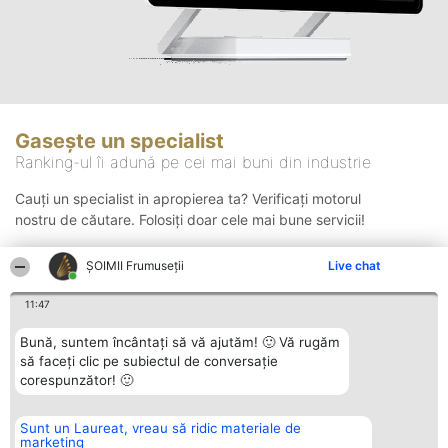
Gasește un specialist
Ranking-ul îi adună pe cei mai buni din industrie
Cauți un specialist in apropierea ta? Verificați motorul
nostru de căutare. Folosiți doar cele mai bune servicii!
ȘOIMII Frumuseții
Live chat
Căutare
11:47
Bună, suntem încântați să vă ajutăm! 🙂 Vă rugăm
să faceți clic pe subiectul de conversație
corespunzător! 🙂
Sunt un Laureat, vreau să ridic materiale de
Organizator Ranking
Plebiscyt
Contact
marketing
BRIGHT SOLUTIONS BR SRL
Câștigătorii
Contact