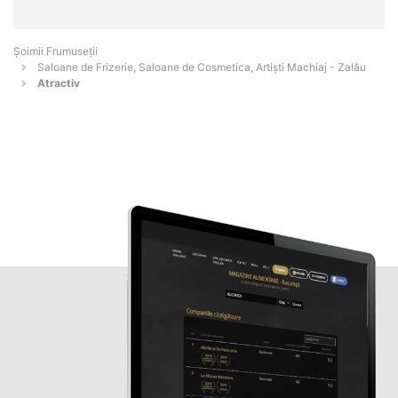
Șoimii Frumuseții
Saloane de Frizerie, Saloane de Cosmetica, Artiști Machiaj - Zalău
Atractiv