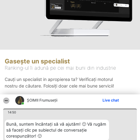
Gasește un specialist
Ranking-ul îi adună pe cei mai buni din industrie
Cauți un specialist in apropierea ta? Verificați motorul
nostru de căutare. Folosiți doar cele mai bune servicii!
ȘOIMII Frumuseții
Live chat
Căutare
14:50
Bună, suntem încântați să vă ajutăm! 🙂 Vă rugăm
să faceți clic pe subiectul de conversație
corespunzător! 🙂