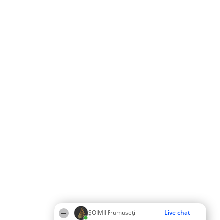
ȘOIMII Frumuseții
Live chat