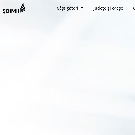
Câștigătorii
Județe și orașe