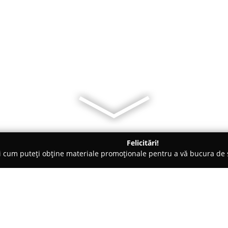
Felicitări!
ți cum puteți obține materiale promoționale pentru a vă bucura d
e Cosmetica, Artiști Machiaj - Iaşi
Florentina Burlacu Make-up