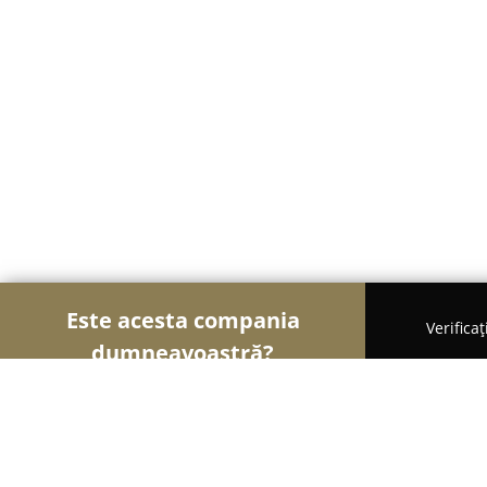
Este acesta compania
Verifica
dumneavoastră?
Șoimii Frumuseții
Saloane de Frizerie, Saloane d