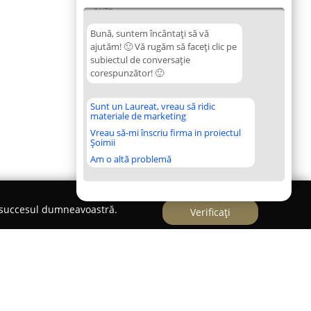
01:46
Bună, suntem încântați să vă
ajutăm! 🙂 Vă rugăm să faceți clic pe
subiectul de conversație
corespunzător! 🙂
Sunt un Laureat, vreau să ridic
materiale de marketing
Vreau să-mi înscriu firma in proiectul
Șoimii
Am o altă problemă
e succesul dumneavoastră.
Verificați