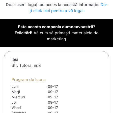
Doar userii logați au acces la această informație.
Da-
ți click aici pentru a vă loga.
Este acesta compania dumneavoastră
?
Felicitări!
Aă cum să primești materialele de
marketing
Iaşi
Str. Tutora, nr.8
Program de lucru:
Luni
09–17
Marți
09–17
Miercuri
09–17
Joi
09–17
Vineri
09–17
Sâmbătă
09–17