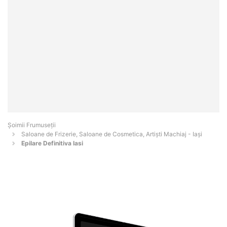
Șoimii Frumuseții
Saloane de Frizerie, Saloane de Cosmetica, Artiști Machiaj - Iaşi
Epilare Definitiva Iasi