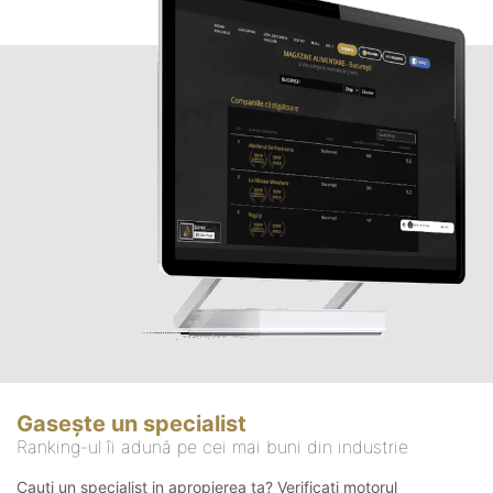
Gasește un specialist
Ranking-ul îi adună pe cei mai buni din industrie
Cauți un specialist in apropierea ta? Verificați motorul