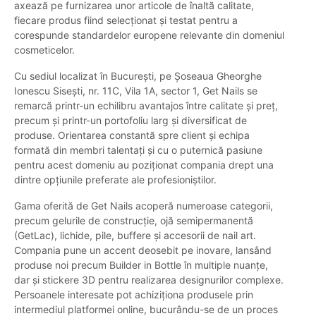
axează pe furnizarea unor articole de înaltă calitate,
fiecare produs fiind selecționat și testat pentru a
corespunde standardelor europene relevante din domeniul
cosmeticelor.
Cu sediul localizat în București, pe Șoseaua Gheorghe
Ionescu Sisești, nr. 11C, Vila 1A, sector 1, Get Nails se
remarcă printr-un echilibru avantajos între calitate și preț,
precum și printr-un portofoliu larg și diversificat de
produse. Orientarea constantă spre client și echipa
formată din membri talentați și cu o puternică pasiune
pentru acest domeniu au poziționat compania drept una
dintre opțiunile preferate ale profesioniștilor.
Gama oferită de Get Nails acoperă numeroase categorii,
precum gelurile de construcție, ojă semipermanentă
(GetLac), lichide, pile, buffere și accesorii de nail art.
Compania pune un accent deosebit pe inovare, lansând
produse noi precum Builder in Bottle în multiple nuanțe,
dar și stickere 3D pentru realizarea designurilor complexe.
Persoanele interesate pot achiziționa produsele prin
intermediul platformei online, bucurându-se de un proces