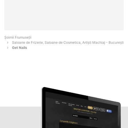
Șoimii Frumuseții
Saloane de Frizerie, Saloane de Cosmetica, Artiști Machiaj - Bucureşti
Get Nails