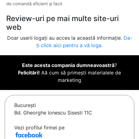
de comandă eficient și facil.
Review-uri pe mai multe site-uri
web
Doar userii logați au acces la această informație.
Da-
ți click aici pentru a vă loga.
Este acesta compania dumneavoastră
?
Felicitări!
Aă cum să primești materialele de
marketing
Bucureşti
Bd. Gheorghe Ionescu Sisesti 11C
Vezi profilul firmei pe