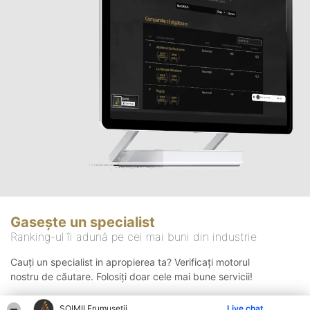
Gasește un specialist
Ranking-ul îi adună pe cei mai buni din industrie
Cauți un specialist in apropierea ta? Verificați motorul
nostru de căutare. Folosiți doar cele mai bune servicii!
ȘOIMII Frumuseții
Live chat