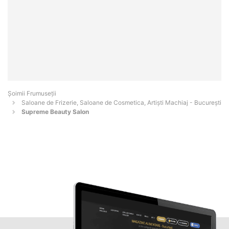
Șoimii Frumuseții
Saloane de Frizerie, Saloane de Cosmetica, Artiști Machiaj - Bucureşti
Supreme Beauty Salon