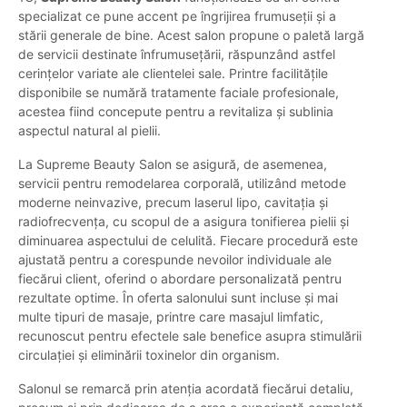
specializat ce pune accent pe îngrijirea frumuseții și a
stării generale de bine. Acest salon propune o paletă largă
de servicii destinate înfrumusețării, răspunzând astfel
cerințelor variate ale clientelei sale. Printre facilitățile
disponibile se numără tratamente faciale profesionale,
acestea fiind concepute pentru a revitaliza și sublinia
aspectul natural al pielii.
La Supreme Beauty Salon se asigură, de asemenea,
servicii pentru remodelarea corporală, utilizând metode
moderne neinvazive, precum laserul lipo, cavitația și
radiofrecvența, cu scopul de a asigura tonifierea pielii și
diminuarea aspectului de celulită. Fiecare procedură este
ajustată pentru a corespunde nevoilor individuale ale
fiecărui client, oferind o abordare personalizată pentru
rezultate optime. În oferta salonului sunt incluse și mai
multe tipuri de masaje, printre care masajul limfatic,
recunoscut pentru efectele sale benefice asupra stimulării
circulației și eliminării toxinelor din organism.
Salonul se remarcă prin atenția acordată fiecărui detaliu,