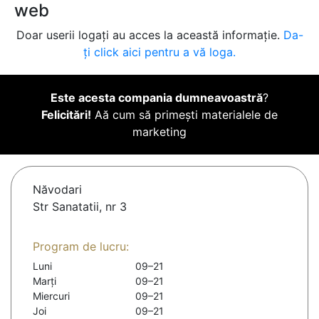
web
Doar userii logați au acces la această informație.
Da-
ți click aici pentru a vă loga.
Este acesta compania dumneavoastră
?
Felicitări!
Aă cum să primești materialele de
marketing
Năvodari
Str Sanatatii, nr 3
Program de lucru:
Luni
09–21
Marți
09–21
Miercuri
09–21
Joi
09–21