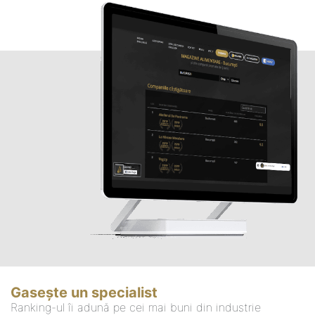
Gasește un specialist
Ranking-ul îi adună pe cei mai buni din industrie