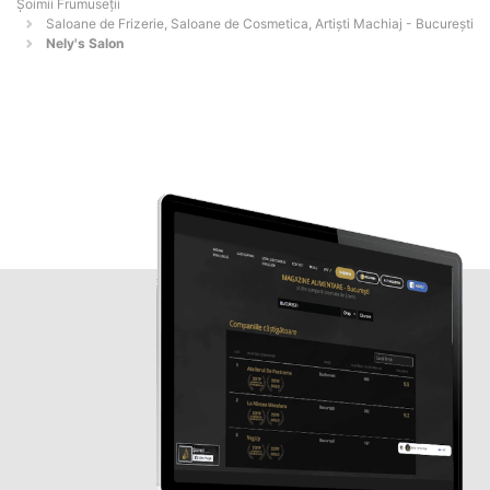
Șoimii Frumuseții
Saloane de Frizerie, Saloane de Cosmetica, Artiști Machiaj - Bucureşti
Nely's Salon