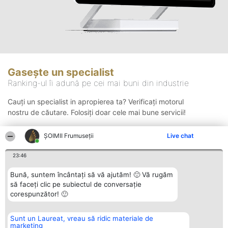
Gasește un specialist
Ranking-ul îi adună pe cei mai buni din industrie
Cauți un specialist in apropierea ta? Verificați motorul
nostru de căutare. Folosiți doar cele mai bune servicii!
ȘOIMII Frumuseții
Live chat
Căutare
23:46
Bună, suntem încântați să vă ajutăm! 🙂 Vă rugăm
să faceți clic pe subiectul de conversație
corespunzător! 🙂
Sunt un Laureat, vreau să ridic materiale de
Organizator Ranking
Plebiscyt
Contact
marketing
BRIGHT SOLUTIONS BR SRL
Câștigătorii
Contact