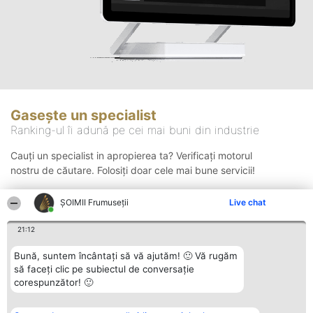
Gasește un specialist
Ranking-ul îi adună pe cei mai buni din industrie
Cauți un specialist in apropierea ta? Verificați motorul
nostru de căutare. Folosiți doar cele mai bune servicii!
ȘOIMII Frumuseții
Live chat
Căutare
21:12
Bună, suntem încântați să vă ajutăm! 🙂 Vă rugăm
să faceți clic pe subiectul de conversație
corespunzător! 🙂