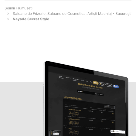
Șoimii Frumuseții
Saloane de Frizerie, Saloane de Cosmetica, Artiști Machiaj - Bucureşti
Nayade Secret Style