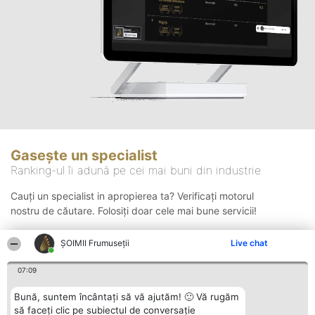
Gasește un specialist
Ranking-ul îi adună pe cei mai buni din industrie
Cauți un specialist in apropierea ta? Verificați motorul
nostru de căutare. Folosiți doar cele mai bune servicii!
ȘOIMII Frumuseții
Live chat
Căutare
07:09
Bună, suntem încântați să vă ajutăm! 🙂 Vă rugăm
să faceți clic pe subiectul de conversație