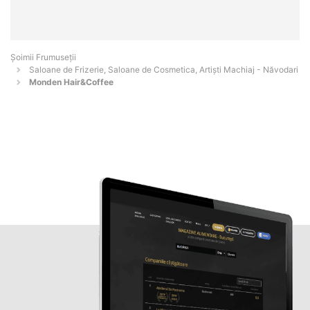
Șoimii Frumuseții
Saloane de Frizerie, Saloane de Cosmetica, Artiști Machiaj - Năvodari
Monden Hair&Coffee