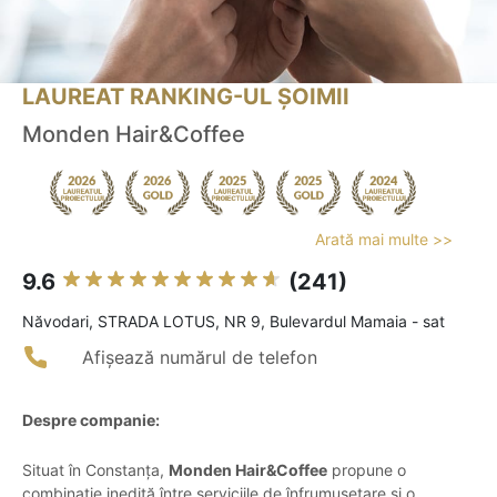
LAUREAT RANKING-UL ȘOIMII
Monden Hair&Coffee
Arată mai multe >>
9.6
(241)
Năvodari, STRADA LOTUS, NR 9, Bulevardul Mamaia - sat
Afișează numărul de telefon
Despre companie:
Situat în Constanța,
Monden Hair&Coffee
propune o
combinație inedită între serviciile de înfrumusețare și o