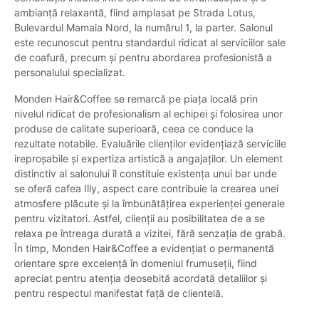
ambianță relaxantă, fiind amplasat pe Strada Lotus,
Bulevardul Mamaia Nord, la numărul 1, la parter. Salonul
este recunoscut pentru standardul ridicat al serviciilor sale
de coafură, precum și pentru abordarea profesionistă a
personalului specializat.
Monden Hair&Coffee se remarcă pe piața locală prin
nivelul ridicat de profesionalism al echipei și folosirea unor
produse de calitate superioară, ceea ce conduce la
rezultate notabile. Evaluările clienților evidențiază serviciile
ireproșabile și expertiza artistică a angajaților. Un element
distinctiv al salonului îl constituie existența unui bar unde
se oferă cafea Illy, aspect care contribuie la crearea unei
atmosfere plăcute și la îmbunătățirea experienței generale
pentru vizitatori. Astfel, clienții au posibilitatea de a se
relaxa pe întreaga durată a vizitei, fără senzația de grabă.
În timp, Monden Hair&Coffee a evidențiat o permanentă
orientare spre excelență în domeniul frumuseții, fiind
apreciat pentru atenția deosebită acordată detaliilor și
pentru respectul manifestat față de clientelă.