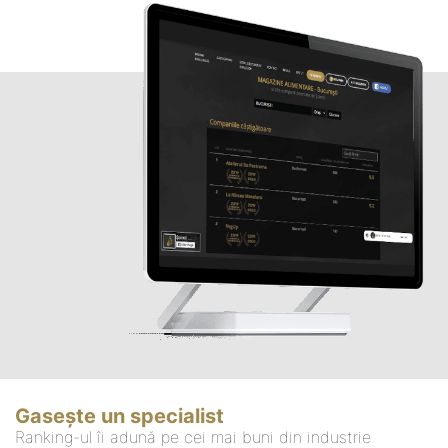
Gasește un specialist
Ranking-ul îi adună pe cei mai buni din industrie