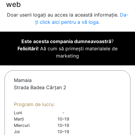
web
Doar userii logați au acces la această informație.
Da-
ți click aici pentru a vă loga.
Este acesta compania dumneavoastră
?
Felicitări!
Aă cum să primești materialele de
marketing
Mamaia
Strada Badea Cârțan 2
Program de lucru:
Luni
-
Marți
10–19
Miercuri
10–19
Joi
10–19