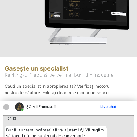
Gasește un specialist
Ranking-ul îi adună pe cei mai buni din industrie
Cauți un specialist in apropierea ta? Verificați motorul
nostru de căutare. Folosiți doar cele mai bune servicii!
ȘOIMII Frumuseții
Live chat
Căutare
04:43
Bună, suntem încântați să vă ajutăm! 🙂 Vă rugăm
să faceți clic pe subiectul de conversație