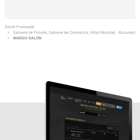
Șoimii Frumuseții
Saloane de Frizerie, Saloane de Cosmetica, Artiști Machiaj - Bucureşti
MARGO SALON