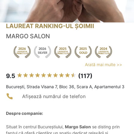
LAUREAT RANKING-UL ȘOIMII
MARGO SALON
Arată mai multe >>
9.5
(117)
Bucureşti, Strada Visana 7, Bloc 36, Scara A, Apartamentul 3
Afișează numărul de telefon
Despre companie:
Situat în centrul Bucureștiului,
Margo Salon
se disting prin
faptul că oferă clienților un spațiu dedicat relaxării și