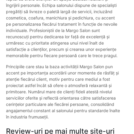
îngrijirii personale. Echipa salonului dispune de specialiști
pregătiți să livreze o paletă largă de servicii, incluzând
cosmetica, coafura, manichiura și pedichiura, cu accent
pe personalizarea fiecărui tratament în funcție de nevoile
individuale. Profesioniștii de la Margo Salon sunt
recunoscuți pentru dedicarea lor față de excelență și
urmăresc cu prioritate atingerea unui nivel înalt de
satisfacție a clienților, precum și crearea unor experiențe
memorabile pentru fiecare persoană care le trece pragul.
Principiile care stau la baza activității Margo Salon pun
accent pe importanța acordării unor momente de răsfăț și
atenție fiecărui client, motiv pentru care mediul a fost
proiectat astfel încât să ofere o atmosferă relaxantă și
primitoare. Numărul mare de clienți fideli atestă nivelul
serviciilor oferite și reflectă orientarea către satisfacerea
cerințelor particulare ale fiecărei persoane, consolidând
angajamentul constant al salonului pentru standarde înalte
în industria frumuseții.
Review-uri pe mai multe site-uri