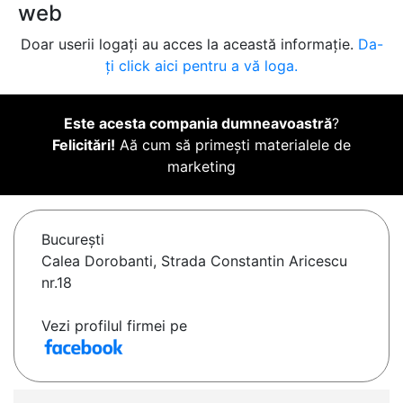
web
Doar userii logați au acces la această informație.
Da-
ți click aici pentru a vă loga.
Este acesta compania dumneavoastră
?
Felicitări!
Aă cum să primești materialele de
marketing
Bucureşti
Calea Dorobanti, Strada Constantin Aricescu
nr.18
Vezi profilul firmei pe