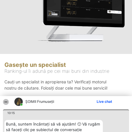
Gasește un specialist
Ranking-ul îi adună pe cei mai buni din industrie
Cauți un specialist in apropierea ta? Verificați motorul
nostru de căutare. Folosiți doar cele mai bune servicii!
ȘOIMII Frumuseții
Live chat
Căutare
10:15
Bună, suntem încântați să vă ajutăm! 🙂 Vă rugăm
să faceți clic pe subiectul de conversație