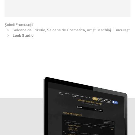
Șoimii Frumuseții
Saloane de Frizerie, Saloane de Cosmetica, Artiști Machiaj - Bucureşti
Look Studio