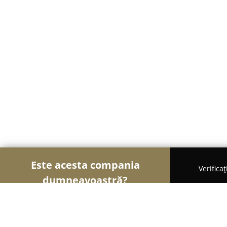
Este acesta compania
Verifica
dumneavoastră?
Șoimii Frumuseții
Saloane de Frizerie, Saloane d