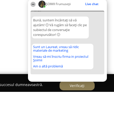
ȘOIMII Frumuseții
Live chat
01:29
Bună, suntem încântați să vă
ajutăm! 🙂 Vă rugăm să faceți clic pe
subiectul de conversație
corespunzător! 🙂
Sunt un Laureat, vreau să ridic
materiale de marketing
Vreau să-mi înscriu firma in proiectul
Șoimii
Am o altă problemă
e succesul dumneavoastră.
Verificați
 de Beauté