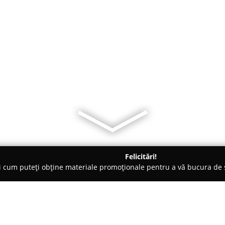
Felicitări!
ți cum puteți obține materiale promoționale pentru a vă bucura d
e Cosmetica, Artiști Machiaj - Bucureşti
Le Boudoir - Boutique