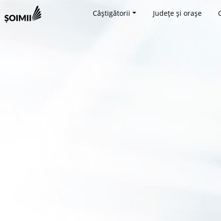
Câștigătorii
Județe și orașe