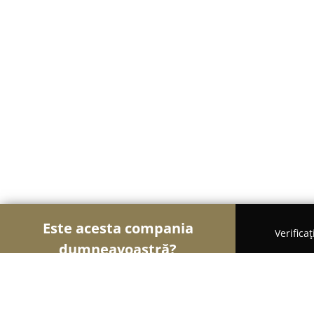
Este acesta compania
Verifica
dumneavoastră?
Șoimii Frumuseții
Saloane de Frizerie, Saloane d