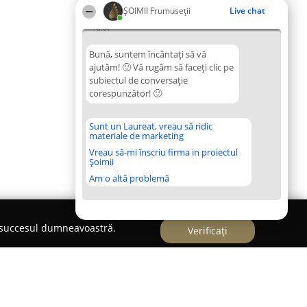
ȘOIMII Frumuseții
Live chat
16:07
Bună, suntem încântați să vă
ajutăm! 🙂 Vă rugăm să faceți clic pe
subiectul de conversație
corespunzător! 🙂
Sunt un Laureat, vreau să ridic
materiale de marketing
Vreau să-mi înscriu firma in proiectul
Șoimii
Am o altă problemă
e succesul dumneavoastră.
Verificați