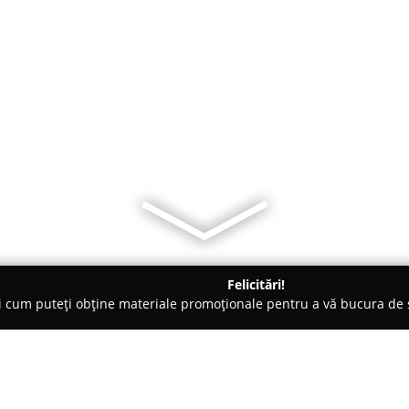
Felicitări!
ți cum puteți obține materiale promoționale pentru a vă bucura d
e Cosmetica, Artiști Machiaj - Slatina
La Bărbier