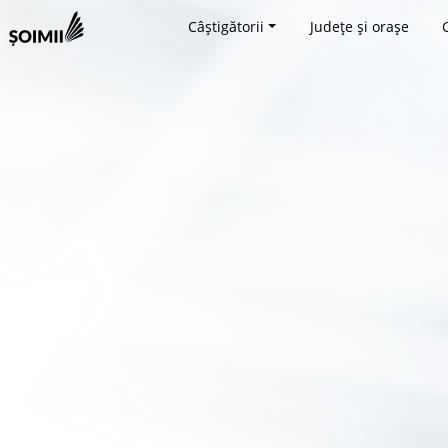
Câștigătorii
Județe și orașe