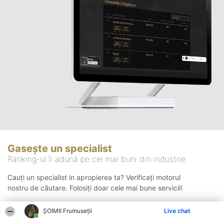
Gasește un specialist
Ranking-ul îi adună pe cei mai buni din industrie
Cauți un specialist in apropierea ta? Verificați motorul
nostru de căutare. Folosiți doar cele mai bune servicii!
ȘOIMII Frumuseții
Live chat
Căutare