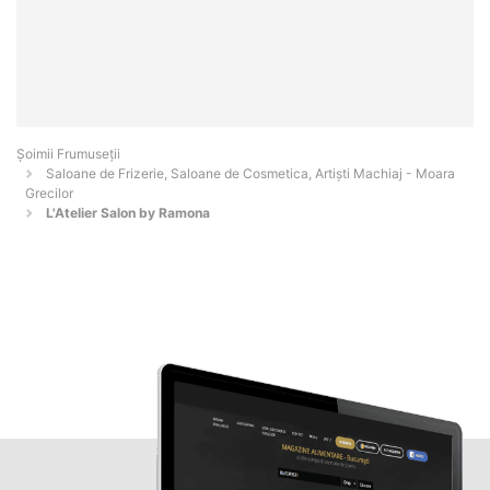
Șoimii Frumuseții
Saloane de Frizerie, Saloane de Cosmetica, Artiști Machiaj - Moara
Grecilor
L'Atelier Salon by Ramona