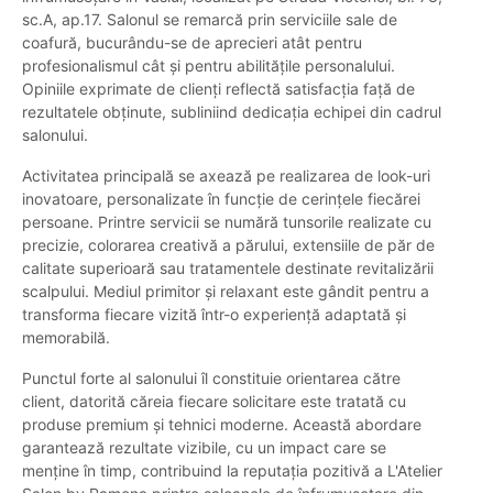
sc.A, ap.17. Salonul se remarcă prin serviciile sale de
coafură, bucurându-se de aprecieri atât pentru
profesionalismul cât și pentru abilitățile personalului.
Opiniile exprimate de clienți reflectă satisfacția față de
rezultatele obținute, subliniind dedicația echipei din cadrul
salonului.
Activitatea principală se axează pe realizarea de look-uri
inovatoare, personalizate în funcție de cerințele fiecărei
persoane. Printre servicii se numără tunsorile realizate cu
precizie, colorarea creativă a părului, extensiile de păr de
calitate superioară sau tratamentele destinate revitalizării
scalpului. Mediul primitor și relaxant este gândit pentru a
transforma fiecare vizită într-o experiență adaptată și
memorabilă.
Punctul forte al salonului îl constituie orientarea către
client, datorită căreia fiecare solicitare este tratată cu
produse premium și tehnici moderne. Această abordare
garantează rezultate vizibile, cu un impact care se
menține în timp, contribuind la reputația pozitivă a L'Atelier