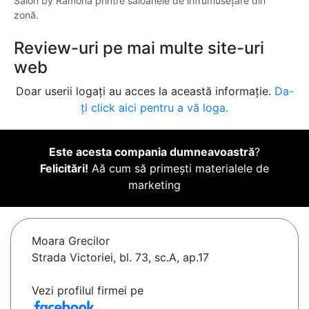
Salon by Ramona printre saloanele de înfrumusețare din
zonă.
Review-uri pe mai multe site-uri
web
Doar userii logați au acces la această informație.
Da-
ți click aici pentru a vă loga.
Este acesta compania dumneavoastră
?
Felicitări!
Aă cum să primești materialele de
marketing
Moara Grecilor
Strada Victoriei, bl. 73, sc.A, ap.17
Vezi profilul firmei pe