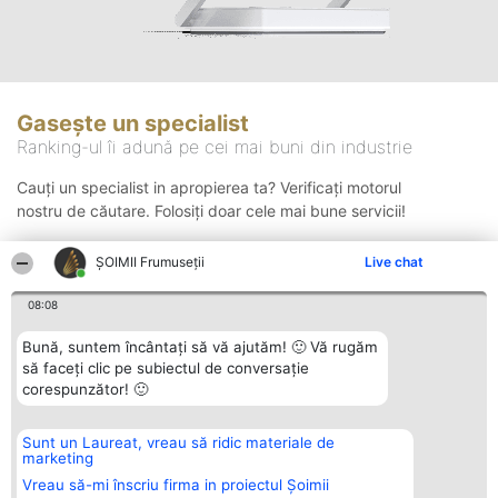
Gasește un specialist
Ranking-ul îi adună pe cei mai buni din industrie
Cauți un specialist in apropierea ta? Verificați motorul
nostru de căutare. Folosiți doar cele mai bune servicii!
ȘOIMII Frumuseții
Live chat
Căutare
08:08
Bună, suntem încântați să vă ajutăm! 🙂 Vă rugăm
să faceți clic pe subiectul de conversație
corespunzător! 🙂
Sunt un Laureat, vreau să ridic materiale de
Organizator Ranking
Plebiscyt
Contact
marketing
BRIGHT SOLUTIONS BR SRL
Câștigătorii
Contact
Aleea Timisul De Sus 2 Bl. A30
Lista Tuturor
Vreau să-mi înscriu firma in proiectul Șoimii
Sc. A Et. 4 Ap. 13 Cod 061952
Laureaților