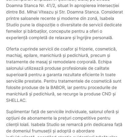
Doamna Stanca Nr. 41/2, situat în apropierea intersecției
dintre Bd. Mihai Viteazu și Str. Doamna Stanca. Considerat
printre saloanele recente și moderne din zonă, Isabela
Studio pune la dispoziție o diversitate de servicii dedicate
femeilor și bărbaților, concepute pentru a oferi o
experiență completă de relaxare și îngrijire personală.
Oferta cuprinde servicii de coafor și frizerie, cosmetică,
machiaj, epilare, manichiură și pedichiură, precum și
tratamente de masaj și remodelare corporală. Echipa
salonului utilizează produse profesionale de calitate
superioară pentru a garanta rezultate eficiente în toate
serviciile prestate. Pentru tratamentele de cosmetică sunt
folosite produse de la BABOR, iar pentru procedurile de
manichiură și pedichiură, se recurge la produse CND și
SHELLAC.
Suplimentar față de serviciile individuale, salonul oferă și
opțiuni de abonamente la prețuri competitive pentru
clienții loiali. Isabela Studio se remarcă prin dedicarea față
de domeniul frumuseții și adoptă o abordare