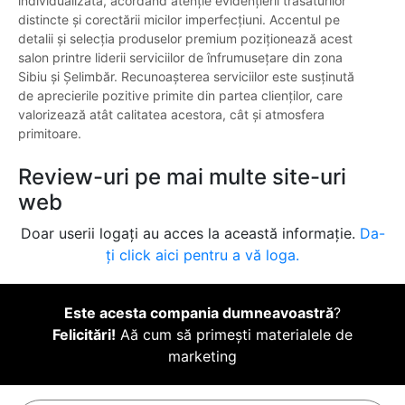
individualizată, acordând atenție evidențierii trăsăturilor
distincte și corectării micilor imperfecțiuni. Accentul pe
detalii și selecția produselor premium poziționează acest
salon printre liderii serviciilor de înfrumusețare din zona
Sibiu și Șelimbăr. Recunoașterea serviciilor este susținută
de aprecierile pozitive primite din partea clienților, care
valorizează atât calitatea acestora, cât și atmosfera
primitoare.
Review-uri pe mai multe site-uri
web
Doar userii logați au acces la această informație.
Da-
ți click aici pentru a vă loga.
Este acesta compania dumneavoastră
?
Felicitări!
Aă cum să primești materialele de
marketing