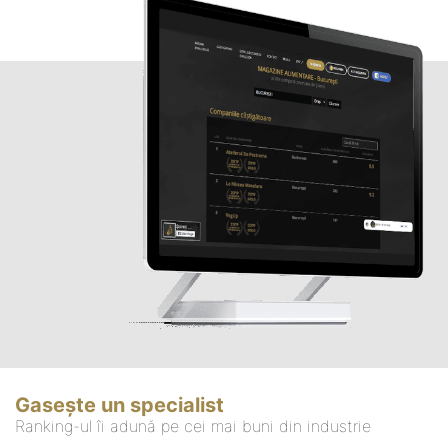
Gasește un specialist
Ranking-ul îi adună pe cei mai buni din industrie